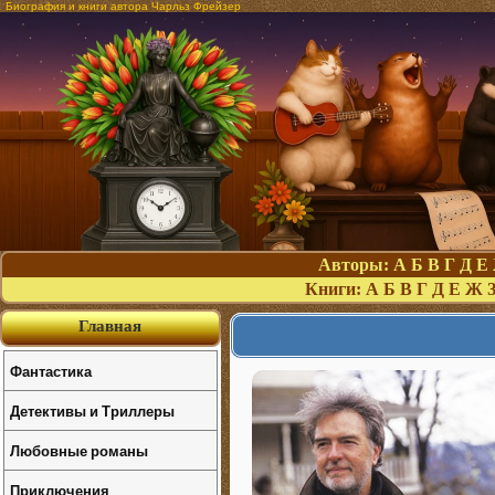
Биография и книги автора Чарльз Фрейзер
Авторы:
А
Б
В
Г
Д
Е
Книги:
А
Б
В
Г
Д
Е
Ж
Главная
Фантастика
Детективы и Триллеры
Любовные романы
Приключения