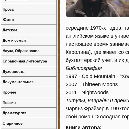
Проза
Юмор
середине 1970-х годов, 
Детское
английском языке в унив
Дом и семья
настоящее время занима
Наука, Образование
Каролина), где живет со 
бухгалтерский учет, и их 
Справочная литература
Библиография
Духовность
1997 - Cold Mountain - "Х
Документальная
2007 - Thirteen Moons
Прочее
2011 - Nightwoods
Титулы, награды и прем
Поэзия
Чарльз Фрэйзер в 1997го
Драматургия
свой роман "Холодная гор
Старинное
Книги автора: