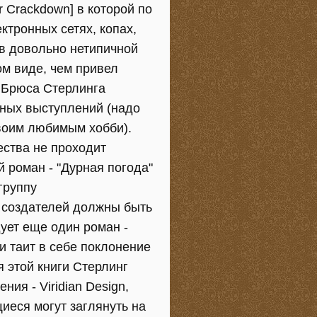
 Crackdown] в которой по
ктронных сетях, копах,
 в довольно нетипичной
м виде, чем привел
л Брюса Стерлинга
чных выступлений (надо
своим любимым хобби).
ства не проходит
 роман - "Дурная погода"
группу
у создателей должны быть
ует еще один роман -
и таит в себе поклонение
 этой книги Стерлинг
ия - Viridian Design,
иеся могут заглянуть на