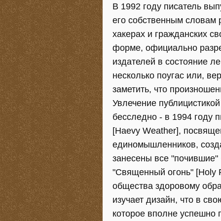
В 1992 году писатель вып
его собственным словам р
хакерах и гражданских с
форме, официально разре
издателей в состояние ле
несколько поугас или, ве
заметить, что произноше
Увлечение публицистикой
бесследно - в 1994 году 
[Haevy Weather], посвящ
единомышленников, создае
занесены все "почившие"
"Священный огонь" [Holy 
общества здоровому обра
изучает дизайн, что в сво
которое вполне успешно 