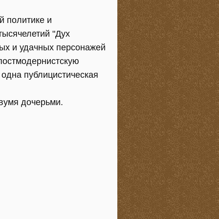
ый политике и
 тысячелетий "Дух
мых и удачных персонажей
 "постмодернистскую
 одна публицистическая
двумя дочерьми.