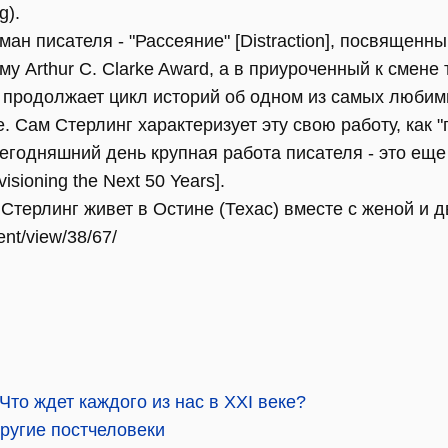
g).
ан писателя - "Рассеяние" [Distraction], посвященн
у Arthur C. Clarke Award, а в приуроченный к смене
00) продолжает цикл историй об одном из самых люби
е. Сам Стерлинг характеризует эту свою работу, как
егодняшний день крупная работа писателя - это еще
isioning the Next 50 Years].
терлинг живет в Остине (Техас) вместе с женой и 
ent/view/38/67/
Что ждет каждого из нас в XXI веке?
ругие постчеловеки