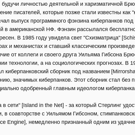
, будучи личностью деятельной и харизматичной Брю
ение писателей, которые позже стали известны как "
чал выпуск программного фэнзина киберпанков под н
ой в американской НФ. Фэнзин рассылался бесплатно
сен. В 1985 году увидела свет "Схизматрица" [Schis
ах и механистах и ставший классическим произведе
личие от коллеги и своего друга Уильяма Гибсона Бр
ии технологии, а на социологических прогнозах. В 1
л киберпанковский сборник под названием [Mirrorsh
ению, значимых киберпанков. Этот сборник стал без
циально одобренный главным идеологом киберпанк
 сети" [Island in the Net] - за который Стерлинг удо
 и, в соавторстве с Уильямом Гибсоном, стимпанков
ence Engine], немедленно признанный одним из удач