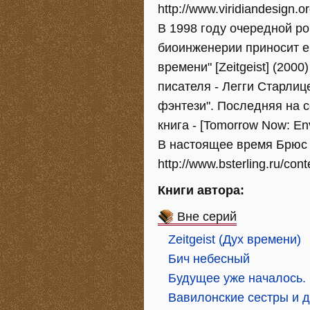
http://www.viridiandesign.or
В 1998 году очередной ром
биоинженерии приносит ем
времени" [Zeitgeist] (20
писателя - Легги Старлиц
фэнтези". Последняя на с
книга - [Tomorrow Now: Env
В настоящее время Брюс С
http://www.bsterling.ru/cont
Книги автора:
Вне серий
Zeitgeist (Дух времени)
Бич небесный
Будущее уже началось. 
Вавилонские сестры и д