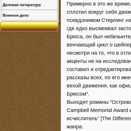
Примерно в это же время
Деловая литература
сплотил вокруг себя движ
Военное дело
псевдонимом Стерлинг на
где едко высмеивал заст
Брюса, он был небезынтере
венчающий цикл о шейпер
несмотря на то, что в от
акценты не на исследован
составил и отредактирова
рассказы всех, по его мн
вехой движения, как офи
Брюсом".
Выходят романы "Острова в
Campbell Memorial Award
исчислитель" [The Differ
жанра.