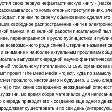
устил свою первую нефантастическую книгу - [Hacker
ассказывалось "о компьютерных преступлениях, эле
вободах", причем по своему обыкновению сделал это
шив свободное распространение книги в электронно
гкой паники. К их великой радости писательский пы
рнее, перенаправился в русло публицистики и публи
ние всевозможного рода спичей Стерлинг называет 
 и внимание к наиболее актуальным проблемам обще
писатель выпускает очередной научно-фантастический
енный глобальному потеплению. В 1995 организовав 
т проект "The Dead Media Project", куда по замысл
 СМИ прошлого, настоящего и будущего. В 1996 след
Fire] о том, какие совершенно неожиданный опасност
зу жизни. Во время сбора материалов для написания
ю очередь приводит его к созданию еще одного движен
продолжает существовать и по сей день (интересующ