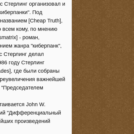
с Стерлинг организовал и
киберпанки". Под
азванием [Cheap Truth],
 всем кому, по мнению
matrix] - роман,
нием жанра "киберпанк",
юс Стерлинг делал
986 году Стерлинг
ades], где были собраны
 преувеличения важнейшей
а "Председателем
стаивается John W.
ский "Дифференциальный
нейших произведений