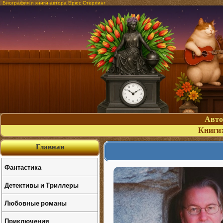
Биография и книги автора Брюс Стерлинг
Авт
Книги
Главная
Фантастика
Детективы и Триллеры
Любовные романы
Приключения