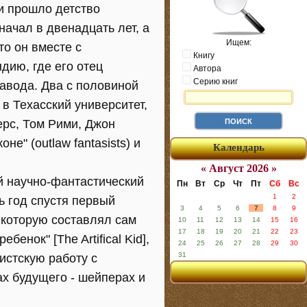
 и прошло детство
начал в двенадцать лет, а
Ищем:
то он вместе с
Книгу
дию, где его отец
Автора
Серию книг
завода. Два с половиной
в Техасский университет,
ерс, Том Рими, Джон
е" (outlaw fantasists) и
Календарь
« Август 2026 »
й научно-фантастический
Пн
Вт
Ср
Чт
Пт
Сб
Вс
1
2
ь год спустя первый
3
4
5
6
7
8
9
, которую составлял сам
10
11
12
13
14
15
16
17
18
19
20
21
22
23
енок" [The Artifical Kid],
24
25
26
27
28
29
30
31
истскую работу с
ах будущего - шейперах и