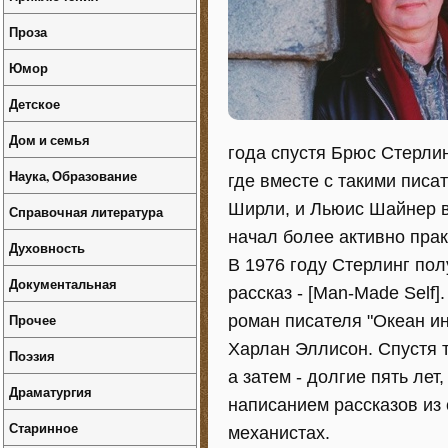
Проза
Юмор
Детское
Дом и семья
года спустя Брюс Стерлин
Наука, Образование
где вместе с такими писа
Ширли, и Льюис Шайнер во
Справочная литература
начал более активно прак
Духовность
В 1976 году Стерлинг по
Документальная
рассказ - [Man-Made Self
Прочее
роман писателя "Океан ин
Харлан Эллисон. Спустя тр
Поэзия
а затем - долгие пять ле
Драматургия
написанием рассказов из 
Старинное
механистах.