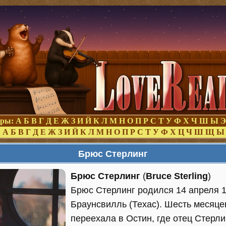
оры:
А
Б
В
Г
Д
Е
Ж
З
И
Й
К
Л
М
Н
О
П
Р
С
Т
У
Ф
Х
Ч
Ш
Ы
Э
:
А
Б
В
Г
Д
Е
Ж
З
И
Й
К
Л
М
Н
О
П
Р
С
Т
У
Ф
Х
Ц
Ч
Ш
Щ
Ы
Брюс Стерлинг
Брюс Стерлинг
(
Bruce Sterling
)
Брюс Стерлинг родился 14 апреля 1
Браунсвилль (Техас). Шесть месяцев
переехала в Остин, где отец Стерл