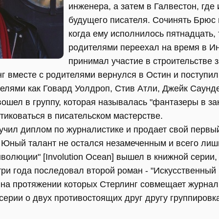
инженера, а затем в Галвестон, где
будущего писателя. Сочинять Брюс 
когда ему исполнилось пятнадцать, 
родителями переехал на время в Ин
принимал участие в строительстве 
г вместе с родителями вернулся в Остин и поступил 
телями как Говард Уолдроп, Стив Атли, Джейк Саунд
шел в группу, которая называлась "фантазеры в закон
тиковаться в писательском мастерстве.
лучил диплом по журналистике и продает свой первы
]. Юный талант не остался незамеченным и всего лиш
волюции" [Involution Ocean] вышел в книжной серии
и года последовал второй роман - "Искусственный реб
т, на протяжении которых Стерлинг совмещает журнал
серии о двух противостоящих друг другу группировк