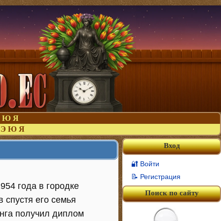
Ю
Я
Э
Ю
Я
Вход
🔐 Войти
📝 Регистрация
954 года в городке
Поиск по сайту
 спустя его семья
инга получил диплом