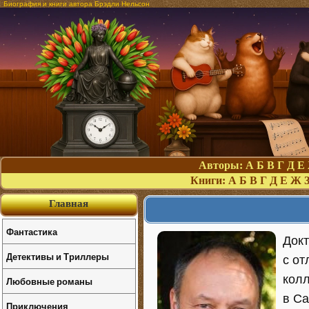
Биография и книги автора Брэдли Нельсон
Авторы:
А
Б
В
Г
Д
Е
Книги:
А
Б
В
Г
Д
Е
Ж
Главная
Фантастика
Док
Детективы и Триллеры
с о
колл
Любовные романы
в Са
Приключения