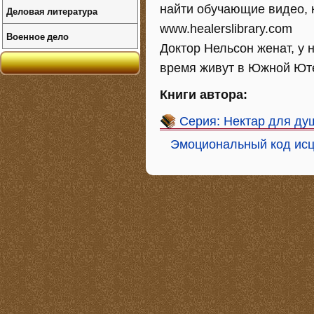
найти обучающие видео, к
Деловая литература
www.healerslibrary.com
Военное дело
Доктор Нельсон женат, у 
время живут в Южной Ют
Книги автора:
Серия: Нектар для ду
Эмоциональный код исц