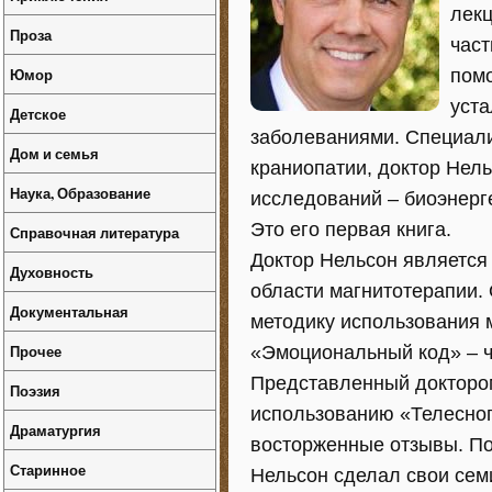
лекц
Проза
част
Юмор
помо
уста
Детское
заболеваниями. Специали
Дом и семья
краниопатии, доктор Нел
Наука, Образование
исследований – биоэнерг
Это его первая книга.
Справочная литература
Доктор Нельсон является
Духовность
области магнитотерапии.
Документальная
методику использования 
Прочее
«Эмоциональный код» – ч
Представленный докторо
Поэзия
использованию «Телесног
Драматургия
восторженные отзывы. По
Старинное
Нельсон сделал свои сем