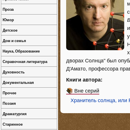
м
Проза
с
Юмор
B
и
Детское
у
Дом и семья
Н
Наука, Образование
х
дворах Солнца" был опубл
Справочная литература
Д'Амато, профессора прав
Духовность
Книги автора:
Документальная
Вне серий
Прочее
Хранитель солнца, или
Поэзия
Драматургия
Старинное