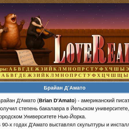
оры:
А
Б
В
Г
Д
Е
Ж
З
И
Й
К
Л
М
Н
О
П
Р
С
Т
У
Ф
Х
Ч
Ш
Ы
Э
:
А
Б
В
Г
Д
Е
Ж
З
И
Й
К
Л
М
Н
О
П
Р
С
Т
У
Ф
Х
Ц
Ч
Ш
Щ
Ы
Брайан Д'Амато
райан Д'Амато (
Brian D'Amato
) - американский писа
олучил степень бакалавра в Йельском университете,
ородском Университете Нью-Йорка.
 90-х годах Д'Амато выставлял скульптуры и инстал