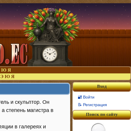
Ю
Я
Э
Ю
Я
Вход
🔐 Войти
тель и скульптор. Он
📝 Регистрация
 а степень магистра в
Поиск по сайту
ляции в галереях и