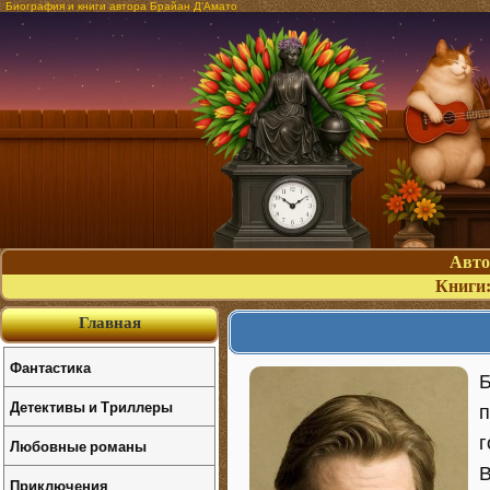
Биография и книги автора Брайан Д'Амато
Авт
Книги
Главная
Фантастика
Б
Детективы и Триллеры
п
г
Любовные романы
В
Приключения