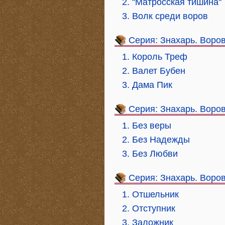
2. "Матросская тишина"
3. Волк среди воров
Серия: Знахарь. Воро
1. Король Треф
2. Валет Бубен
3. Дама Пик
Серия: Знахарь. Воро
1. Без веры
2. Без Надежды
3. Без Любви
Серия: Знахарь. Воро
1. Отшельник
2. Отступник
3. Заложник