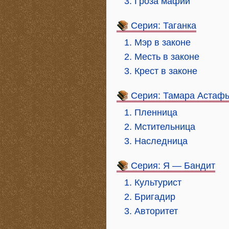
3. Гроза мафии
Серия: Таганка
1. Мэр в законе
2. Месть в законе
3. Крест в законе
Серия: Тамара Астаф
1. Пленница
2. Мстительница
3. Наследница
Серия: Я — Бандит
1. Культурист
2. Бригадир
3. Авторитет