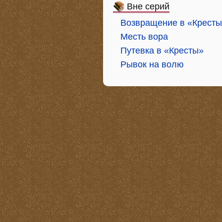
Вне серий
Возвращение в «Крест
Месть вора
Путевка в «Кресты»
Рывок на волю