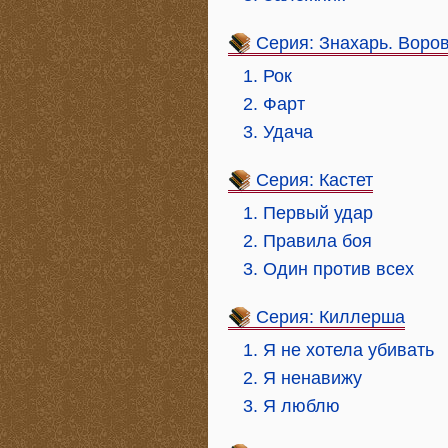
Серия: Знахарь. Воров
1. Рок
2. Фарт
3. Удача
Серия: Кастет
1. Первый удар
2. Правила боя
3. Один против всех
Серия: Киллерша
1. Я не хотела убивать
2. Я ненавижу
3. Я люблю