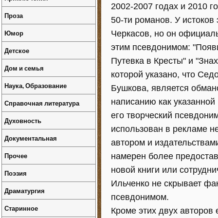
2002-2007 годах и 2010 г
Проза
50-ти романов. У истоков
Юмор
Черкасов, но он официаль
этим псевдонимом: "Появ
Детское
Путевка в Кресты" и "Знах
Дом и семья
которой указано, что Сед
Наука, Образование
Бушкова, является обмано
написанию как указанной 
Справочная литература
его творческий псевдоним
Духовность
использован в рекламе не
Документальная
автором и издательствами
Прочее
намерен более предостав
новой книги или сотрудни
Поэзия
Ильченко не скрывает фак
Драматургия
псевдонимом.
Старинное
Кроме этих двух авторов 