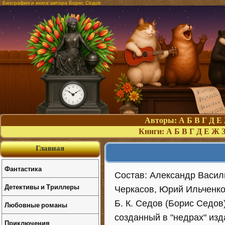
Биография и книги автора Борис Седов
Авторы:
А
Б
В
Г
Д
Е
Книги:
А
Б
В
Г
Д
Е
Ж
Главная
Фантастика
Состав: Александр Васил
Детективы и Триллеры
Черкасов, Юрий Ильченко
Б. К. Седов (Борис Седов
Любовные романы
созданный в "недрах" изд
Приключения