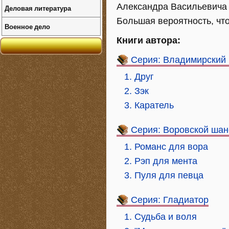
Александра Васильевича 
Деловая литература
Большая вероятность, что
Военное дело
Книги автора:
Серия: Владимирский
1. Друг
2. Зэк
3. Каратель
Серия: Воровской шан
1. Романс для вора
2. Рэп для мента
3. Пуля для певца
Серия: Гладиатор
1. Судьба и воля