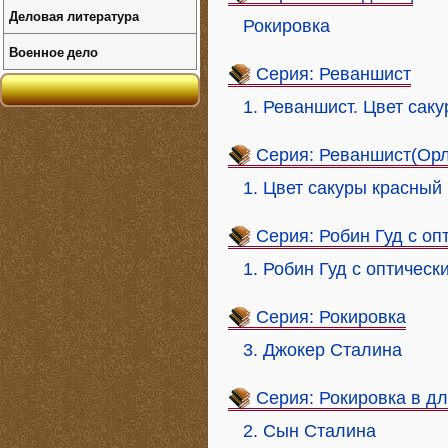
Деловая литература
Рокировка
Военное дело
Серия: Реваншист
1. Реваншист. Цвет сак
Серия: Реваншист(Ор
1. Цвет сакуры красный
Серия: Робин Гуд с о
1. Робин Гуд с оптичес
Серия: Рокировка
3. Джокер Сталина
Серия: Рокировка в д
2. Сын Сталина