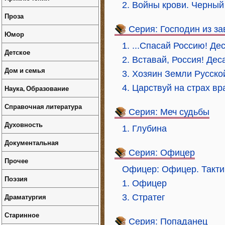
2. Войны крови. Черный
Проза
Серия: Господин из за
Юмор
1. ...Спасай Россию! Де
Детское
2. Вставай, Россия! Дес
Дом и семья
3. Хозяин Земли Русско
4. Царствуй на страх вр
Наука, Образование
Справочная литература
Серия: Меч судьбы
Духовность
1. Глубина
Документальная
Серия: Офицер
Прочее
Офицер: Офицер. Тактик
Поэзия
1. Офицер
Драматургия
3. Стратег
Старинное
Серия: Попаданец