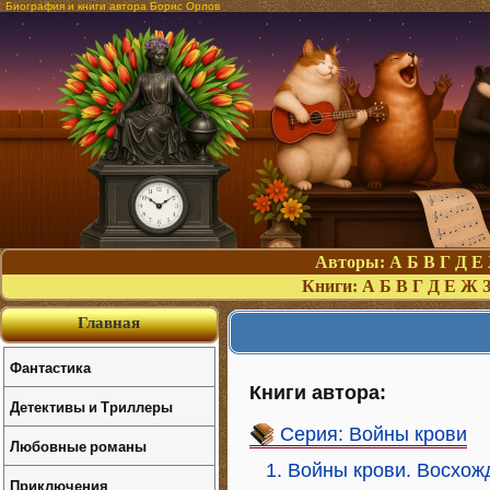
Биография и книги автора Борис Орлов
Авторы:
А
Б
В
Г
Д
Е
Книги:
А
Б
В
Г
Д
Е
Ж
Главная
Фантастика
Книги автора:
Детективы и Триллеры
Серия: Войны крови
Любовные романы
1. Войны крови. Восхож
Приключения