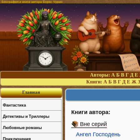
Биография и книги автора Борис Чурин
Авторы:
А
Б
В
Г
Д
Е
Книги:
А
Б
В
Г
Д
Е
Ж
Главная
Фантастика
Книги автора:
Детективы и Триллеры
Вне серий
Любовные романы
Ангел Господень
Приключения