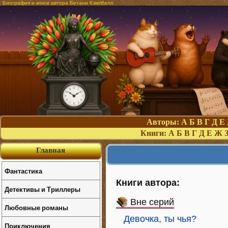
Биография и книги автора Бетани Кэмпбелл
Авторы:
А
Б
В
Г
Д
Е
Книги:
А
Б
В
Г
Д
Е
Ж
Главная
Фантастика
Книги автора:
Детективы и Триллеры
Вне серий
Любовные романы
Девочка, ты чья?
Приключения