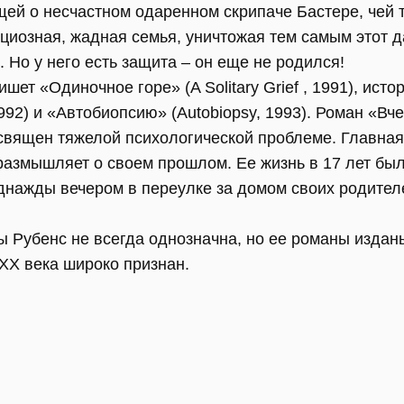
щей о несчастном одаренном скрипаче Бастере, чей 
циозная, жадная семья, уничтожая тем самым этот д
. Но у него есть защита – он еще не родился!
ет «Одиночное горе» (A Solitary Grief , 1991), исто
992) и «Автобиопсию» (Autobiopsy, 1993). Роман «Вче
посвящен тяжелой психологической проблеме. Главна
азмышляет о своем прошлом. Ее жизнь в 17 лет был
днажды вечером в переулке за домом своих родител
ы Рубенс не всегда однозначна, но ее романы издан
XX века широко признан.