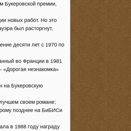
м Букеровской премии,
ии новых работ. Но это
ауэра был расторгнут,
ение десяти лет с 1970 по
ванный во Франции в 1981
– «Дорогая незнакомка»
ан на Букеровскую
о лучшем своем романе;
торому позднее на БиБИСи
ала в 1988 году награду