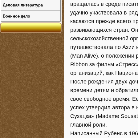
вращалась в среде писат
Деловая литература
удачно участвовала в ря
Военное дело
касаются прежде всего п
развивающихся стран. Он
сельскохозяйственной ор
путешествовала по Азии 
(Man Alive), о положении
Ribbon за фильм «Стресс»
организаций, как Национ
После рождения двух доче
времени детям и обратил
свое свободное время. Ее
успех утвердил автора в
Сузацка» (Madame Sousat
главной роли.
Написанный Рубенс в 196