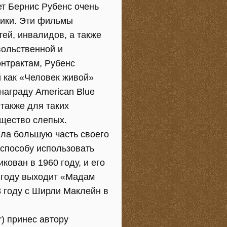
ет Бернис Рубенс очень
тики. Эти фильмы
ей, инвалидов, а также
вольственной и
нтрактам, Рубенс
 как «Человек живой»
награду American Blue
 также для таких
бщество слепых.
ила большую часть своего
 способу использовать
ован в 1960 году, и его
2 году выходит «Мадам
 году с Ширли Маклейн в
) принес автору