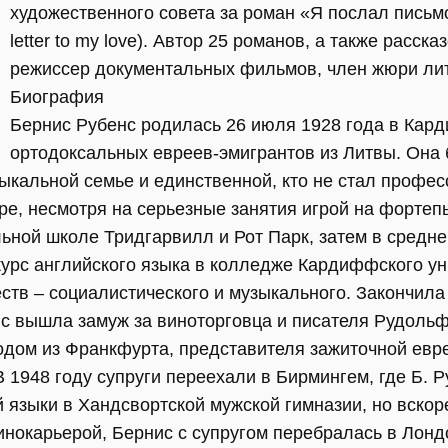
художественного совета за роман «Я послал письмо
letter to my love). Автор 25 романов, а также расска
режиссер документальных фильмов, член жюри ли
Биография
Бернис Рубенс родилась 26 июля 1928 года в Кард
ортодоксальных евреев-эмигрантов из Литвы. Она 
зыкальной семье и единственной, кто не стал профе
ре, несмотря на серьезные занятия игрой на фортеп
ьной школе Тридгарвилл и Рот Парк, затем в средне
рс английского языка в колледже Кардиффского ун
тв – социалистического и музыкального. Закончила 
с вышла замуж за виноторговца и писателя Рудольф
 родом из Франкфурта, представителя зажиточной ев
В 1948 году супруги переехали в Бирмингем, где Б. 
 языки в Хандсвортской мужской гимназии, но вскор
инокарьерой, Бернис с супругом перебралась в Лондо