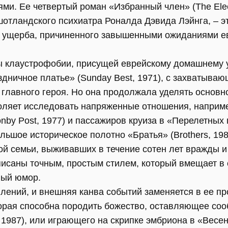
ми. Ее четвертый роман «Избранный член» (The Elec
отландского психиатра Роналда Дэвида Лэйнга, – э
 ущерба, причиненного завышенными ожиданиями ев
 клаустрофобии, присущей еврейскому домашнему у
ничное платье» (Sunday Best, 1971), с захватыва
е главного героя. Но она продолжала уделять осно
воляет исследовать напряженные отношения, наприме
by Post, 1977) и пассажиров круиза в «Перелетных п
льшое историческое полотно «Братья» (Brothers, 1
ой семьи, выживавших в течение сотен лет вражды и
исаны точным, простым стилем, который вмещает в 
вый юмор.
влений, и внешняя канва событий заменяется в ее п
орая способна породить божество, оставляющее соо
, 1987), или играющего на скрипке эмбриона в «Весен