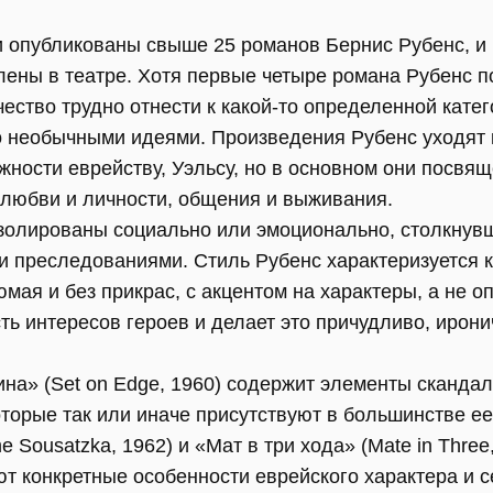
и опубликованы свыше 25 романов Бернис Рубенс, и 
лены в театре. Хотя первые четыре романа Рубенс 
чество трудно отнести к какой-то определенной катег
о необычными идеями. Произведения Рубенс уходят
жности еврейству, Уэльсу, но в основном они посв
любви и личности, общения и выживания.
изолированы социально или эмоционально, столкнувш
и преследованиями. Стиль Рубенс характеризуется 
юмая и без прикрас, с акцентом на характеры, а не о
ь интересов героев и делает это причудливо, ирони
на» (Set on Edge, 1960) содержит элементы скандал
оторые так или иначе присутствуют в большинстве е
Sousatzka, 1962) и «Мат в три хода» (Mate in Three,
т конкретные особенности еврейского характера и с