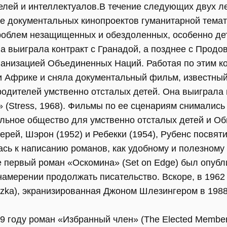
елей и интеллектуалов.В течение следующих двух л
де документальных кинопроектов гуманитарной тема
роблем незащищенных и обездоленных, особенно дет
а выиграла контракт с Гранадой, а позднее с Продо
ганизацией Объединенных Наций. Работая по этим ко
и Африке и сняла документальный фильм, известный
 родителей умственно отсталых детей. Она выиграла 
 (Stress, 1968). Фильмы по ее сценариям снимались
альное общество для умственно отсталых детей и О
рей, Шэрон (1952) и Ребекки (1954), Рубенс посвят
ась к написанию романов, как удобному и полезному
 первый роман «Оскомина» (Set on Edge) был опублик
 намерении продолжать писательство. Вскоре, в 196
zka), экранизированная Джоном Шлезингером в 1988
9 году роман «Избранный член» (The Elected Member