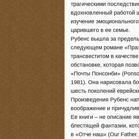
трагическими последствия
вдохновленный работой ш
изучение эмоционального
царившего в ее семье.
Рубенс вышла за пределы
следующем романе «Празд
трансвеститом в качеств
обстановке, которая поз
«Почты Понсонби» (Ponson
1981). Она нарисовала бо
шесть поколений еврейск
Произведения Рубенс нап
воображение и причудли
Ее книги – не описание я
блестящей фантазии, кот
в «Отче наш» (Our Father