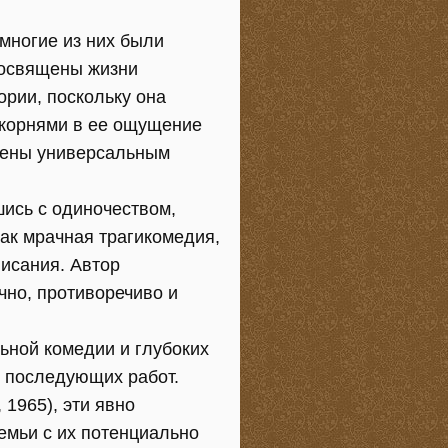
многие из них были
посвящены жизни
ории, поскольку она
 корнями в ее ощущение
ящены универсальным
ись с одиночеством,
как мрачная трагикомедия,
писания. Автор
чно, противоречиво и
ьной комедии и глубоких
е последующих работ.
 1965), эти явно
емьи с их потенциально