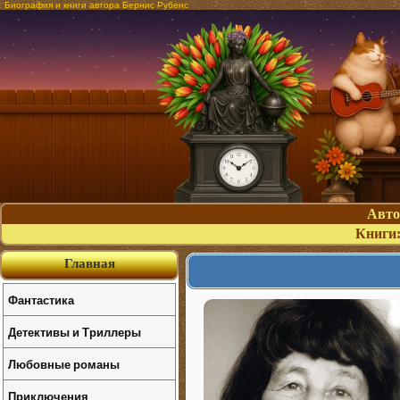
Биография и книги автора Бернис Рубенс
Авт
Книги
Главная
Фантастика
Детективы и Триллеры
Любовные романы
Приключения