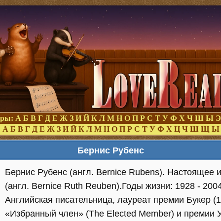
оры:
А
Б
В
Г
Д
Е
Ж
З
И
Й
К
Л
М
Н
О
П
Р
С
Т
У
Ф
Х
Ч
Ш
Ы
Э
:
А
Б
В
Г
Д
Е
Ж
З
И
Й
К
Л
М
Н
О
П
Р
С
Т
У
Ф
Х
Ц
Ч
Ш
Щ
Ы
Бернис Рубенс
Бернис Рубенс (англ. Bernice Rubens). Настоящее 
(англ. Bernice Ruth Reuben).Годы жизни: 1928 - 2004
Английская писательница, лауреат премии Букер (1
«Избранный член» (The Elected Member) и премии 