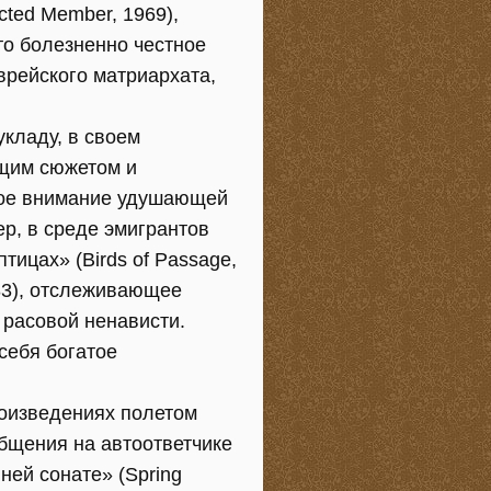
ted Member, 1969),
то болезненно честное
рейского матриархата,
кладу, в своем
ющим сюжетом и
вное внимание удушающей
р, в среде эмигрантов
тицах» (Birds of Passage,
983), отслеживающее
 расовой ненависти.
себя богатое
роизведениях полетом
бщения на автоответчике
ней сонате» (Spring