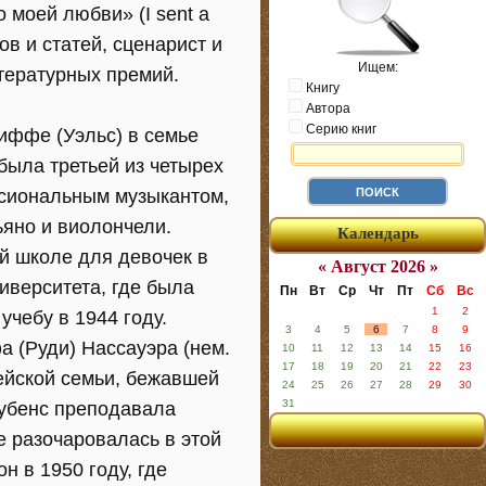
 моей любви» (I sent a
зов и статей, сценарист и
Ищем:
тературных премий.
Книгу
Автора
Серию книг
иффе (Уэльс) в семье
была третьей из четырех
ссиональным музыкантом,
ьяно и виолончели.
Календарь
й школе для девочек в
« Август 2026 »
иверситета, где была
Пн
Вт
Ср
Чт
Пт
Сб
Вс
1
2
учебу в 1944 году.
3
4
5
6
7
8
9
а (Руди) Нассауэра (нем.
10
11
12
13
14
15
16
17
18
19
20
21
22
23
рейской семьи, бежавшей
24
25
26
27
28
29
30
31
Рубенс преподавала
е разочаровалась в этой
н в 1950 году, где