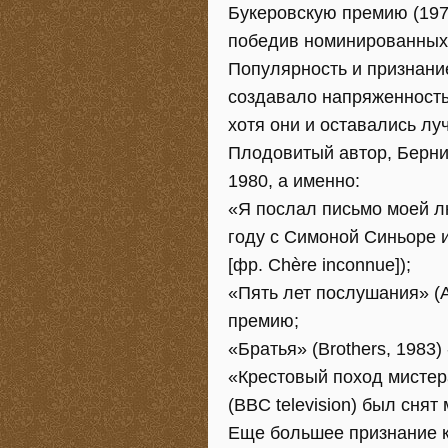
Букеровскую премию (197
победив номинированных 
Популярность и признание
создавало напряженность 
хотя они и оставались лу
Плодовитый автор, Бернис
1980, а именно:
«Я послал письмо моей лю
году с Симоной Синьоре 
[фр. Chère inconnue]);
«Пять лет послушания» (A
премию;
«Братья» (Brothers, 1983
«Крестовый поход мистера
(BBC television) был снят
Еще большее признание ка