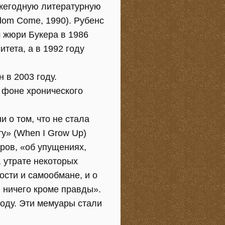
 ежегодную литературную
dom Come, 1990). Рубенс
 жюри Букера в 1986
тета, а в 1992 году
 в 2003 году.
а фоне хронического
 о том, что не стала
у» (When I Grow Up)
ров, «об упущениях,
, утрате некоторых
ости и самообмане, и о
и ничего кроме правды».
оду. Эти мемуары стали