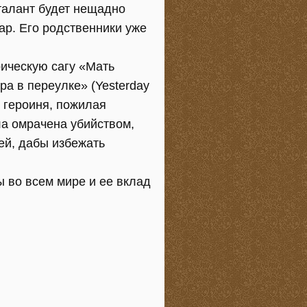
талант будет нещадно
ар. Его родственники уже
рическую сагу «Мать
ра в переулке» (Yesterday
я героиня, пожилая
а омрачена убийством,
ей, дабы избежать
ы во всем мире и ее вклад