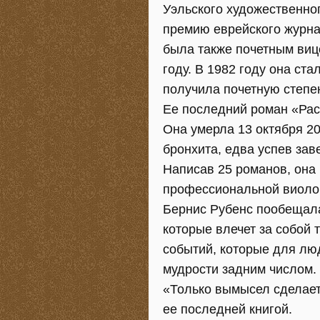
Уэльского художественног
премию еврейского журнал
была также почетным виц
году. В 1982 году она ст
получила почетную степен
Ее последний роман «Расс
Она умерла 13 октября 20
бронхита, едва успев за
Написав 25 романов, она 
профессиональной виолон
Бернис Рубенс пообещала
которые влечет за собой 
событий, которые для лю
мудрости задним числом. 
«Только вымысел сделает
ее последней книгой.