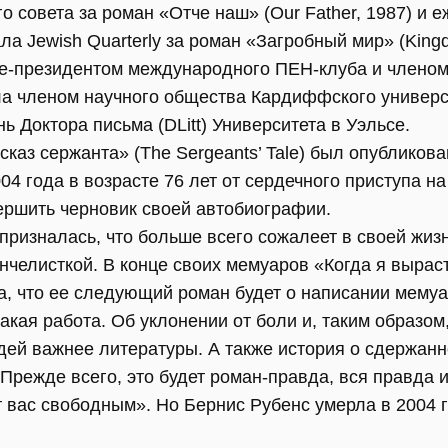
о совета за роман «Отче наш» (Our Father, 1987) и
а Jewish Quarterly за роман «Загробный мир» (King
е-президентом международного ПЕН-клуба и членом
ала членом научного общества Кардиффского универси
ь Доктора письма (DLitt) Университета в Уэльсе.
каз сержанта» (The Sergeants’ Tale) был опубликован
04 года в возрасте 76 лет от сердечного приступа н
вершить черновик своей автобиографии.
призналась, что больше всего сожалеет в своей жизни
челисткой. В конце своих мемуаров «Когда я выраст
, что ее следующий роман будет о написании мемуа
такая работа. Об уклонении от боли и, таким образом
дей важнее литературы. А также история о сдержанн
Прежде всего, это будет роман-правда, вся правда 
 вас свободным». Но Бернис Рубенс умерла в 2004 г