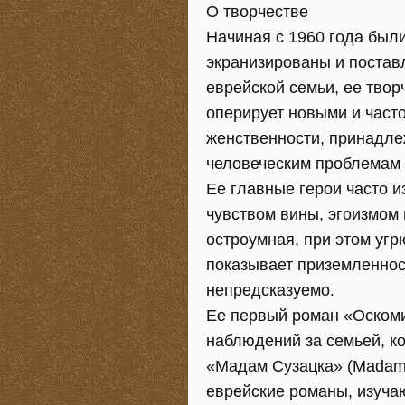
О творчестве
Начиная с 1960 года был
экранизированы и постав
еврейской семьи, ее твор
оперирует новыми и част
женственности, принадле
человеческим проблемам 
Ее главные герои часто 
чувством вины, эгоизмом 
остроумная, при этом угр
показывает приземленност
непредсказуемо.
Ее первый роман «Оскоми
наблюдений за семьей, к
«Мадам Сузацка» (Madame 
еврейские романы, изучаю