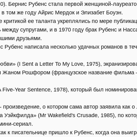
0). Бернис Рубенс стала первой женщиной-лауреато
в том же году Айрис Мердок и Элизабет Боуэн.
 критикой ее таланта укреплялись по мере публикац
между супругами, и в 1970 году брак Рубенс и Насс
чшими друзьями.
 Рубенс написала несколько удачных романов в теч
бви» (I Sent a Letter To My Love, 1975), экранизиро
и Жаном Рошфором (французское название фильма 
 Five-Year Sentence, 1978), который был номиниров
) - произведение, о котором сама автор заявила как 
 Уэйкфилда» (Mr Wakefield's Crusade, 1985), по ко
 мини-сериал.
к к писательнице пришло к Рубенс, когда она выигр