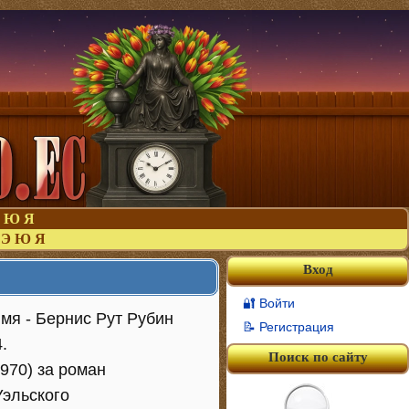
Ю
Я
Э
Ю
Я
Вход
🔐 Войти
имя - Бернис Рут Рубин
📝 Регистрация
.
Поиск по сайту
970) за роман
Уэльского