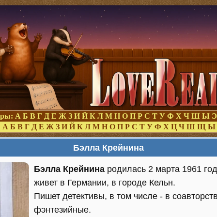
оры:
А
Б
В
Г
Д
Е
Ж
З
И
Й
К
Л
М
Н
О
П
Р
С
Т
У
Ф
Х
Ч
Ш
Ы
Э
:
А
Б
В
Г
Д
Е
Ж
З
И
Й
К
Л
М
Н
О
П
Р
С
Т
У
Ф
Х
Ц
Ч
Ш
Щ
Ы
Бэлла Крейнина
Бэлла Крейнина
родилась 2 марта 1961 го
живет в Германии, в городе Кельн.
Пишет детективы, в том числе - в соавторст
фэнтезийные.