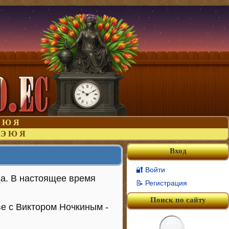
Ю
Я
Э
Ю
Я
Вход
🔐 Войти
да. В настоящее время
📝 Регистрация
Поиск по сайту
ве с Виктором Ночкиным -