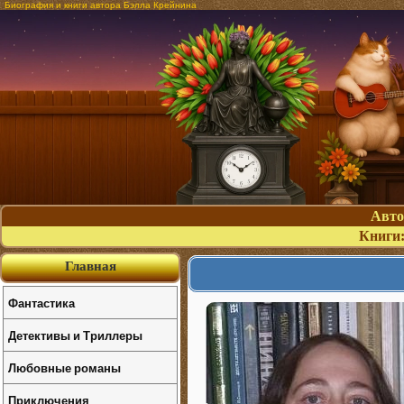
Биография и книги автора Бэлла Крейнина
Авт
Книги
Главная
Фантастика
Детективы и Триллеры
Любовные романы
Приключения