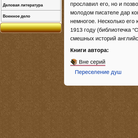
прославил его, но и позв
Деловая литература
молодом писателе дар ко
Военное дело
немногое. Несколько его
1913 году (библиотечка “
смешных историй английск
Книги автора:
Вне серий
Переселение душ