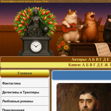
Биография и книги автора Барри Пейн
Авторы:
А
Б
В
Г
Д
Е
Книги:
А
Б
В
Г
Д
Е
Ж
Главная
Фантастика
Детективы и Триллеры
Любовные романы
Приключения