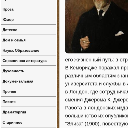
Проза
Юмор
Детское
Дом и семья
Наука, Образование
его жизненный путь: в от
Справочная литература
В Кембридже поражал пре
Духовность
различным областям знан
Документальная
университета и службы в
Прочее
в Лондон, где сотрудничал
сменил Джерома К. Джером
Поэзия
Работа в лондонских изда
Драматургия
большинство их опубликов
Старинное
“Элиза” (1900), повеству