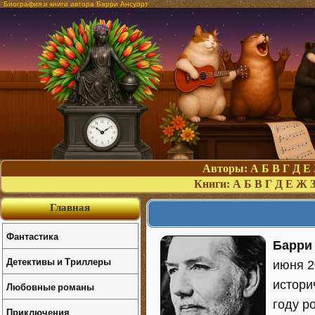
Биография и книги автора Барри Ансуорт
Авторы:
А
Б
В
Г
Д
Е
Книги:
А
Б
В
Г
Д
Е
Ж
Главная
Фантастика
Барри
Детективы и Триллеры
июня 2
истори
Любовные романы
году р
Приключения