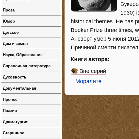
Букеро
Проза
1930) i
Юмор
historical themes. He has p
Booker Prize three times, 
Детское
Ансворт умер 5 июня 2012
Дом и семья
Причиной смерти писателя
Наука, Образование
Книги автора:
Справочная литература
Вне серий
Духовность
Моралите
Документальная
Прочее
Поэзия
Драматургия
Старинное