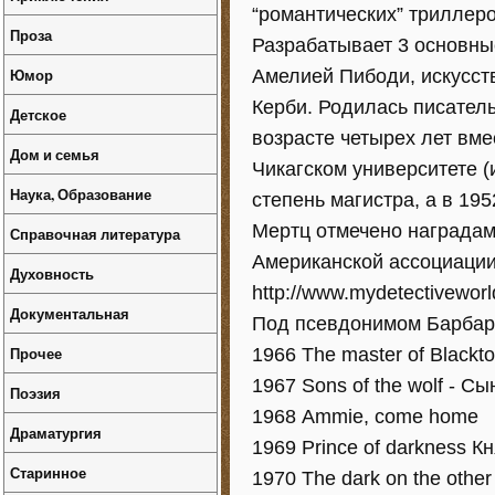
“романтических” триллеро
Проза
Разрабатывает 3 основны
Юмор
Амелией Пибоди, искусст
Керби. Родилась писател
Детское
возрасте четырех лет вме
Дом и семья
Чикагском университете (и
Наука, Образование
степень магистра, а в 19
Мертц отмечено наградам
Справочная литература
Американской ассоциации
Духовность
http://www.mydetectiveworl
Документальная
Под псевдонимом Барбар
Прочее
1966 The master of Black
1967 Sons of the wolf - С
Поэзия
1968 Ammie, come home
Драматургия
1969 Prince of darkness К
Старинное
1970 The dark on the other