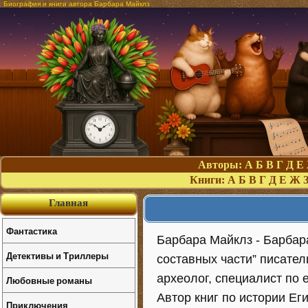
Биография и книги автора Барбара Майклз
Авторы:
А
Б
В
Г
Д
Е
Книги:
А
Б
В
Г
Д
Е
Ж
Главная
Фантастика
Барбара Майклз - Барбара
Детективы и Триллеры
составных части” писател
археолог, специалист по 
Любовные романы
Автор книг по истории Еги
Приключения