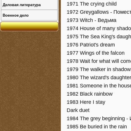
1971 The crying child
Деловая литература
1972 Greygallows - Поме
Военное дело
1973 Witch - Ведьма
1974 House of many shado
1975 The Sea King's daugh
1976 Patriot's dream
1977 Wings of the falcon
1978 Wait for what will com
1979 The walker in shadow
1980 The wizard's daughte
1981 Someone in the hous
1982 Black rainbow
1983 Here I stay
Dark duet
1984 The grey beginning -
1985 Be buried in the rain