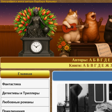
Биография и книги автора Барбара Фришмут
Авторы:
А
Б
В
Г
Д
Е
Книги:
А
Б
В
Г
Д
Е
Ж
Главная
Фантастика
Детективы и Триллеры
Любовные романы
Приключения