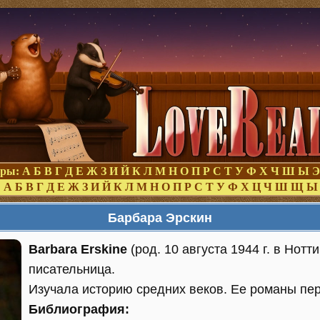
оры:
А
Б
В
Г
Д
Е
Ж
З
И
Й
К
Л
М
Н
О
П
Р
С
Т
У
Ф
Х
Ч
Ш
Ы
Э
:
А
Б
В
Г
Д
Е
Ж
З
И
Й
К
Л
М
Н
О
П
Р
С
Т
У
Ф
Х
Ц
Ч
Ш
Щ
Ы
Барбара Эрскин
Barbara Erskine
(род. 10 августа 1944 г. в Нотт
писательница.
Изучала историю средних веков. Ее романы пе
Библиография: