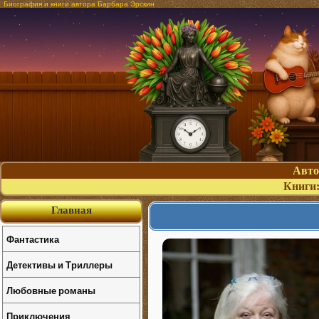
Биография и книги автора Барбара Эрскин
Авт
Книги
Главная
Фантастика
Детективы и Триллеры
Любовные романы
Приключения