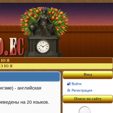
Ю
Я
Э
Ю
Я
Вход
🔐 Войти
ингэме) - английская
📝 Регистрация
Поиск по сайту
реведены на 20 языков.