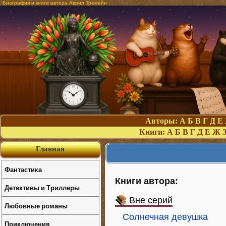
Биография и книги автора Аврил Тремейн
Авторы:
А
Б
В
Г
Д
Е
Книги:
А
Б
В
Г
Д
Е
Ж
Главная
Фантастика
Книги автора:
Детективы и Триллеры
Вне серий
Любовные романы
Солнечная девушка
Приключения