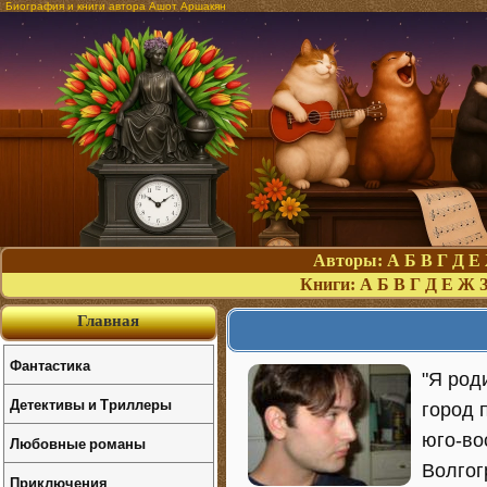
Биография и книги автора Ашот Аршакян
Авторы:
А
Б
В
Г
Д
Е
Книги:
А
Б
В
Г
Д
Е
Ж
Главная
Фантастика
"Я род
Детективы и Триллеры
город 
юго-во
Любовные романы
Волгог
Приключения