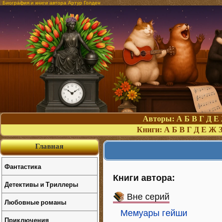
Биография и книги автора Артур Голден
Авторы:
А
Б
В
Г
Д
Е
Книги:
А
Б
В
Г
Д
Е
Ж
Главная
Фантастика
Книги автора:
Детективы и Триллеры
Вне серий
Любовные романы
Мемуары гейши
Приключения