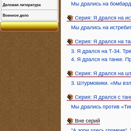
Мы дрались на бомбард
Деловая литература
Военное дело
Серия: Я дрался на и
Мы дрались на истреби
Серия: Я дрался на та
3. Я дрался на Т-34. Тр
4. Я дрался на танке. 
Серия: Я дрался на ш
3. Штурмовики. «Мы взл
Серия: Я дрался с та
Мы дрались против «Тиг
Вне серий
"А зори здесь громкие"