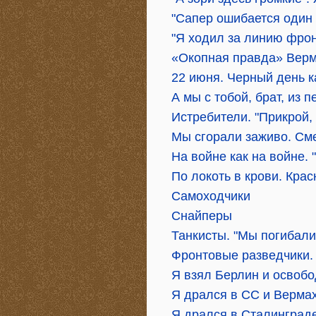
"Сапер ошибается один 
"Я ходил за линию фрон
«Окопная правда» Верм
22 июня. Черный день 
А мы с тобой, брат, из п
Истребители. "Прикрой, 
Мы сгорали заживо. См
На войне как на войне. 
По локоть в крови. Кра
Самоходчики
Снайперы
Танкисты. "Мы погибали,
Фронтовые разведчики.
Я взял Берлин и освоб
Я дрался в СС и Верма
Я дрался в Сталинград