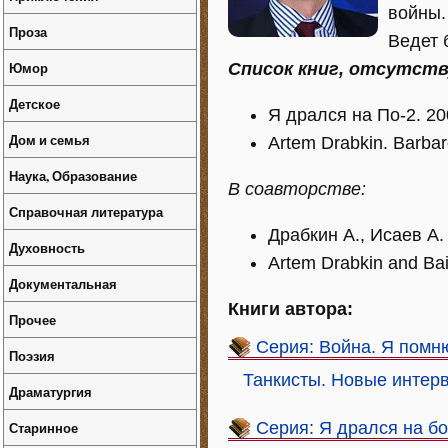
войны.
Проза
Ведет б
Юмор
Список книг, отсутст
Детское
Я дрался на По-2. 20
Дом и семья
Artem Drabkin. Barbar
Наука, Образование
В соавторстве:
Справочная литература
Драбкин А., Исаев А
Духовность
Artem Drabkin and Bair
Документальная
Книги автора:
Прочее
Серия: Война. Я помн
Поэзия
Танкисты. Новые интер
Драматургия
Старинное
Серия: Я дрался на 