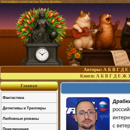
Биография и книги автора Артем Драбкин
Авторы:
А
Б
В
Г
Д
Е
Книги:
А
Б
В
Г
Д
Е
Ж
Главная
Фантастика
Драбк
Детективы и Триллеры
россий
интерн
Любовные романы
с вете
Приключения