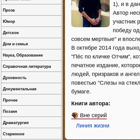
1), и в д
Проза
Автор нес
Юмор
участник 
победу од
Детское
совсем мертвые" и впосл
Дом и семья
В октябре 2014 года вых
Наука, Образование
"Пёс по кличке Отчим", к
печатное издание, которо
Справочная литература
людей, призраков и ангел
Духовность
повестью "Слезы на стекл
Документальная
бумаге.
Прочее
Книги автора:
Поэзия
Вне серий
Драматургия
Линия жизни
Старинное