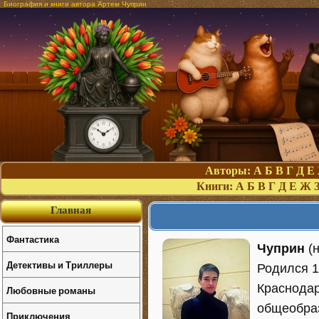
Биография и книги автора Артем Чуприн
Авторы:
А
Б
В
Г
Д
Е
Книги:
А
Б
В
Г
Д
Е
Ж
Главная
Фантастика
Чуприн
(
Детективы и Триллеры
Родился 1
Краснодар
Любовные романы
общеобра
Приключения