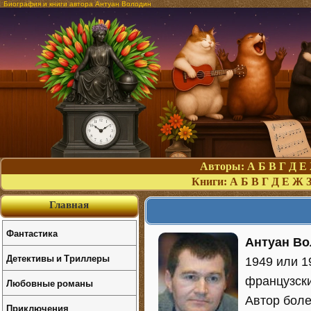
Биография и книги автора Антуан Володин
Авторы:
А
Б
В
Г
Д
Е
Книги:
А
Б
В
Г
Д
Е
Ж
Главная
Фантастика
Антуан Вол
Детективы и Триллеры
1949 или 1
французски
Любовные романы
Автор боле
Приключения