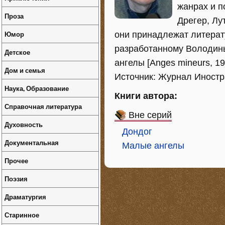
жанрах и 
Проза
Дрегер, Лу
Юмор
они принадлежат литерат
разработанному Володины
Детское
ангелы [Anges mineurs, 19
Дом и семья
Источник: Журнал Иностр
Наука, Образование
Книги автора:
Справочная литература
Вне серий
Духовность
Дондог
Документальная
Малые ангелы
Прочее
Поэзия
Драматургия
Старинное