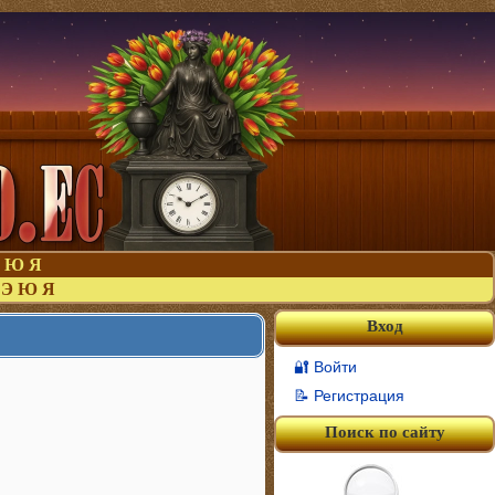
Ю
Я
Э
Ю
Я
Вход
🔐 Войти
📝 Регистрация
Поиск по сайту