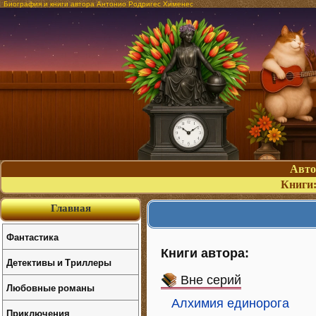
Биография и книги автора Антонио Родригес Хименес
Авт
Книги
Главная
Фантастика
Книги автора:
Детективы и Триллеры
Вне серий
Любовные романы
Алхимия единорога
Приключения