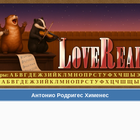
оры:
А
Б
В
Г
Д
Е
Ж
З
И
Й
К
Л
М
Н
О
П
Р
С
Т
У
Ф
Х
Ч
Ш
Ы
Э
:
А
Б
В
Г
Д
Е
Ж
З
И
Й
К
Л
М
Н
О
П
Р
С
Т
У
Ф
Х
Ц
Ч
Ш
Щ
Ы
Антонио Родригес Хименес