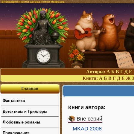
Биография и книги автора Антон Некрасов
Авторы:
А
Б
В
Г
Д
Е
Книги:
А
Б
В
Г
Д
Е
Ж
Главная
Фантастика
Книги автора:
Детективы и Триллеры
Вне серий
Любовные романы
MKAD 2008
Приключения