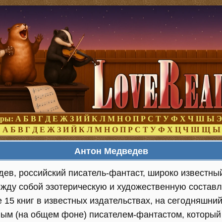
оры:
А
Б
В
Г
Д
Е
Ж
З
И
Й
К
Л
М
Н
О
П
Р
С
Т
У
Ф
Х
Ч
Ш
Ы
Э
:
А
Б
В
Г
Д
Е
Ж
З
И
Й
К
Л
М
Н
О
П
Р
С
Т
У
Ф
Х
Ц
Ч
Ш
Щ
Ы
Антон Медведев
ев, российский писатель-фантаст, широко известны
ежду собой эзотерическую и художественную состав
 15 книг в известных издательствах, на сегодняшни
ым (на общем фоне) писателем-фантастом, который