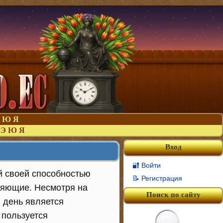
Ю
Я
Э
Ю
Я
Вход
🔐 Войти
й своей способностью
📝 Регистрация
ляющие. Несмотря на
Поиск по сайту
й день является
 пользуется