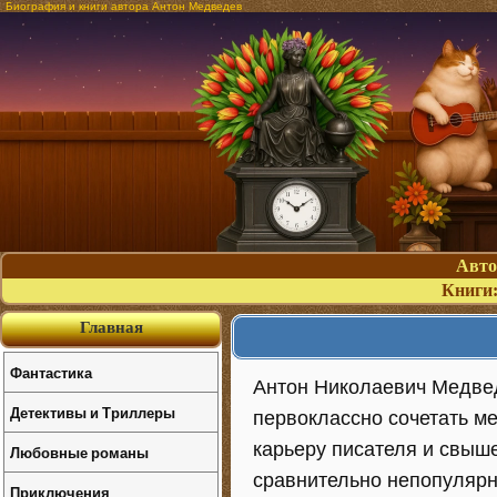
Биография и книги автора Антон Медведев
Авт
Книги
Главная
Фантастика
Антон Николаевич Медвед
Детективы и Триллеры
первоклассно сочетать м
карьеру писателя и свыше
Любовные романы
сравнительно непопулярн
Приключения