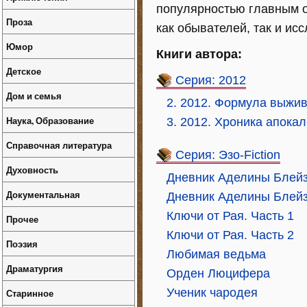
популярностью главным о
Проза
как обывателей, так и ис
Юмор
Книги автора:
Детское
Серия: 2012
Дом и семья
2. 2012. Формула выжи
Наука, Образование
3. 2012. Хроника апока
Справочная литература
Серия: Эзо-Fiction
Духовность
Дневник Аделины Блейз
Документальная
Дневник Аделины Блейз
Ключи от Рая. Часть 1
Прочее
Ключи от Рая. Часть 2
Поэзия
Любимая ведьма
Драматургия
Орден Люцифера
Ученик чародея
Старинное