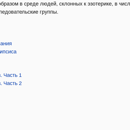
бразом в среде людей, склонных к эзотерике, в чис
следовательские группы.
вания
липсиса
. Часть 1
. Часть 2