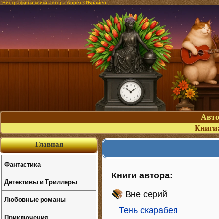
Биография и книги автора Аннет О'Брайен
Авт
Книги
Главная
Фантастика
Книги автора:
Детективы и Триллеры
Вне серий
Любовные романы
Тень скарабея
Приключения