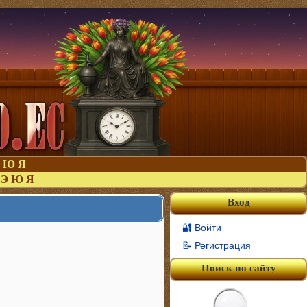
Ю
Я
Э
Ю
Я
Вход
🔐 Войти
📝 Регистрация
Поиск по сайту