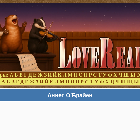
оры:
А
Б
В
Г
Д
Е
Ж
З
И
Й
К
Л
М
Н
О
П
Р
С
Т
У
Ф
Х
Ч
Ш
Ы
Э
:
А
Б
В
Г
Д
Е
Ж
З
И
Й
К
Л
М
Н
О
П
Р
С
Т
У
Ф
Х
Ц
Ч
Ш
Щ
Ы
Аннет О'Брайен