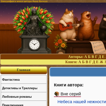
Биография и книги автора Анна Велозо
Авторы:
А
Б
В
Г
Д
Е
Книги:
А
Б
В
Г
Д
Е
Ж
Главная
Фантастика
Книги автора:
Детективы и Триллеры
Вне серий
Любовные романы
Небеса нашей нежности
Приключения