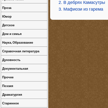
2. В дебрях Камасутры
Проза
3. Мафиози из гарема
Юмор
Детское
Дом и семья
Наука, Образование
Справочная литература
Духовность
Документальная
Прочее
Поэзия
Драматургия
Старинное