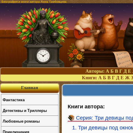
Биография и книги автора Анна Тамбовцева
Авторы:
А
Б
В
Г
Д
Е
Книги:
А
Б
В
Г
Д
Е
Ж
Главная
Фантастика
Книги автора:
Детективы и Триллеры
Серия: Три девицы по
Любовные романы
1. Три девицы под окном
Приключения