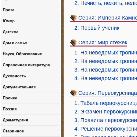
2. Нечисть, нежить, нел
Проза
Серия: Империя Камн
Юмор
2. Первый ученик
Детское
Серия: Мир стёжек
Дом и семья
1. На неведомых тропин
Наука, Образование
2. На неведомых тропин
Справочная литература
3. На неведомых тропи
Духовность
4. На неведомых тропин
Документальная
Серия: Первокурсница
Прочее
1. Табель первокурсниц
Поэзия
2. Экзамен первокурсн
Драматургия
3. Правила первокурсн
4. Решение первокурсн
Старинное