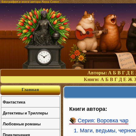
Биография и книги автора Анна Сокол
Авторы:
А
Б
В
Г
Д
Е
Книги:
А
Б
В
Г
Д
Е
Ж
Главная
Фантастика
Книги автора:
Детективы и Триллеры
Серия: Воровка чар
Любовные романы
1. Маги, ведьмы, черно
Приключения