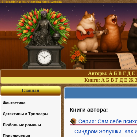
Биография и книги автора Анна Шехова
Авторы:
А
Б
В
Г
Д
Е
Книги:
А
Б
В
Г
Д
Е
Ж
Главная
Фантастика
Книги автора:
Детективы и Триллеры
Серия: Сам себе психо
Любовные романы
Синдром Золушки. Как и
Приключения