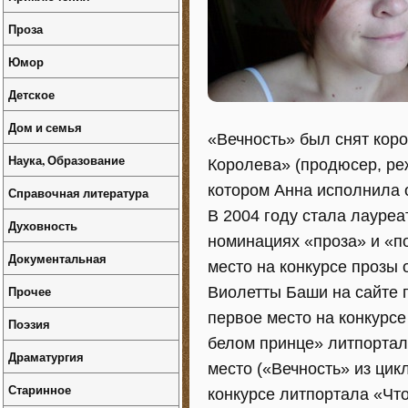
Проза
Юмор
Детское
Дом и семья
«Вечность» был снят ко
Наука, Образование
Королева» (продюсер, ре
котором Анна исполнила 
Справочная литература
В 2004 году стала лауреа
Духовность
номинациях «проза» и «п
Документальная
место на конкурсе прозы
Прочее
Виолетты Баши на сайте п
первое место на конкурсе
Поэзия
белом принце» литпортала
Драматургия
место («Вечность» из цик
Старинное
конкурсе литпортала «Что