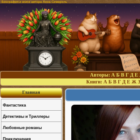
Биография и книги автора Анна Семироль
Авторы:
А
Б
В
Г
Д
Е
Книги:
А
Б
В
Г
Д
Е
Ж
Главная
Фантастика
Детективы и Триллеры
Любовные романы
Приключения