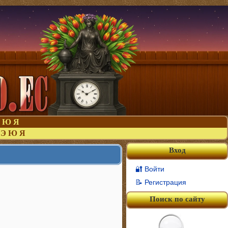
Ю
Я
Э
Ю
Я
Вход
🔐 Войти
📝 Регистрация
Поиск по сайту