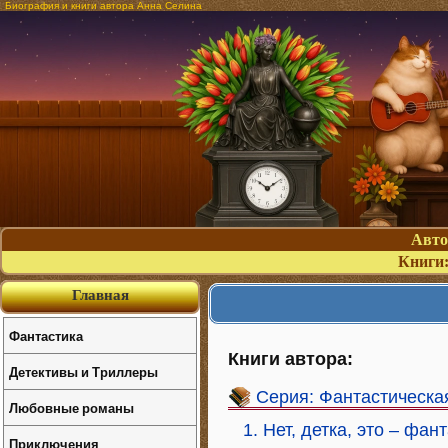
Биография и книги автора Анна Селина
Авт
Книги
Главная
Фантастика
Книги автора:
Детективы и Триллеры
Серия: Фантастическа
Любовные романы
1. Нет, детка, это – фан
Приключения