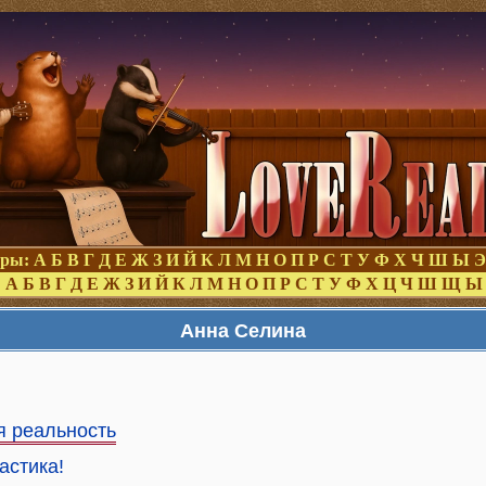
оры:
А
Б
В
Г
Д
Е
Ж
З
И
Й
К
Л
М
Н
О
П
Р
С
Т
У
Ф
Х
Ч
Ш
Ы
Э
:
А
Б
В
Г
Д
Е
Ж
З
И
Й
К
Л
М
Н
О
П
Р
С
Т
У
Ф
Х
Ц
Ч
Ш
Щ
Ы
Анна Селина
я реальность
тастика!