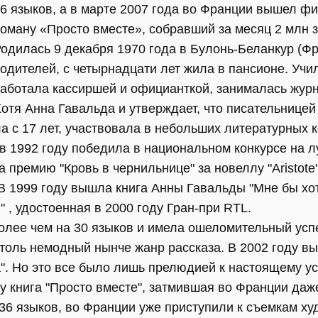
6 языков, а в марте 2007 года во Франции вышел ф
оману «Просто вместе», собравший за месяц 2 млн з
одилась 9 декабря 1970 года в Булонь-Беланкур (Ф
одителей, с четырнадцати лет жила в пансионе. Учи
аботала кассиршей и официанткой, занималась журн
отя Анна Гавальда и утверждает, что писательницей
а с 17 лет, участвовала в небольших литературных к
 в 1992 году победила в национальном конкурсе на 
а премию "Кровь в чернильнице" за новеллу "Aristote
В 1999 году вышла книга Анны Гавальды "Мне бы хот
 , удостоенная в 2000 году Гран-при RTL.
лее чем на 30 языков и имела ошеломительный успех
толь немодный нынче жанр рассказа. В 2002 году в
". Но это все было лишь прелюдией к настоящему ус
у книга "Просто вместе", затмившая во Франции даже
36 языков, во Франции уже приступили к съемкам х