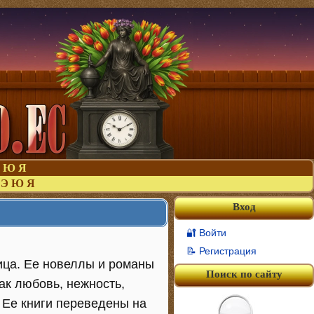
Ю
Я
Э
Ю
Я
Вход
🔐 Войти
📝 Регистрация
ица. Ее новеллы и романы
Поиск по сайту
ак любовь, нежность,
. Ее книги переведены на