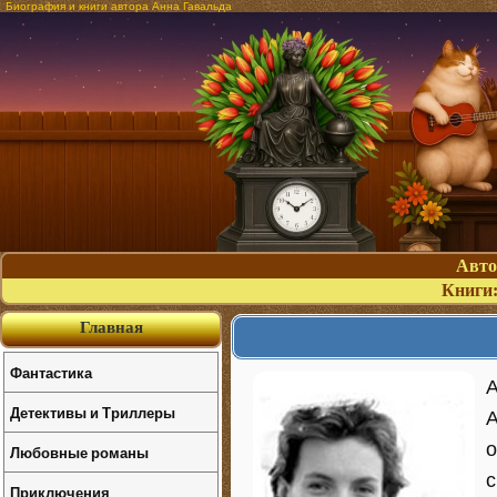
Биография и книги автора Анна Гавальда
Авт
Книги
Главная
Фантастика
А
Детективы и Триллеры
А
о
Любовные романы
с
Приключения