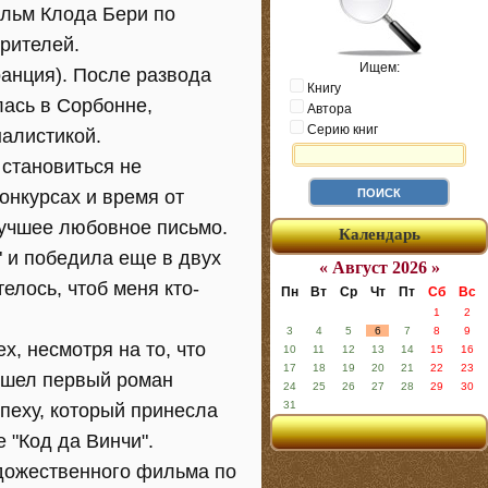
ильм Клода Бери по
рителей.
Ищем:
ранция). После развода
Книгу
лась в Сорбонне,
Автора
Серию книг
алистикой.
 становиться не
онкурсах и время от
лучшее любовное письмо.
Календарь
" и победила еще в двух
« Август 2026 »
елось, чтоб меня кто-
Пн
Вт
Ср
Чт
Пт
Сб
Вс
1
2
3
4
5
6
7
8
9
, несмотря на то, что
10
11
12
13
14
15
16
17
18
19
20
21
22
23
ышел первый роман
24
25
26
27
28
29
30
31
пеху, который принесла
 "Код да Винчи".
удожественного фильма по