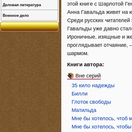
этой книге с Шарлотой Ге
Деловая литература
Анна Гавальда живет на ю
Военное дело
Среди русских читателей 
Гавальды уже давно стал
Ироничные, изящные и жес
проглядывает отчаяние, 
шармом.
Книги автора:
Вне серий
35 кило надежды
Билли
Глоток свободы
Матильда
Мне бы хотелось, чтоб 
Мне бы хотелось, чтобы