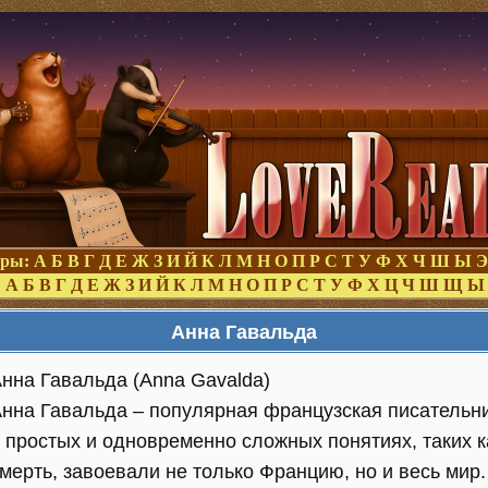
оры:
А
Б
В
Г
Д
Е
Ж
З
И
Й
К
Л
М
Н
О
П
Р
С
Т
У
Ф
Х
Ч
Ш
Ы
Э
:
А
Б
В
Г
Д
Е
Ж
З
И
Й
К
Л
М
Н
О
П
Р
С
Т
У
Ф
Х
Ц
Ч
Ш
Щ
Ы
Анна Гавальда
нна Гавальда (Anna Gavalda)
нна Гавальда – популярная французская писательн
 простых и одновременно сложных понятиях, таких к
мерть, завоевали не только Францию, но и весь мир