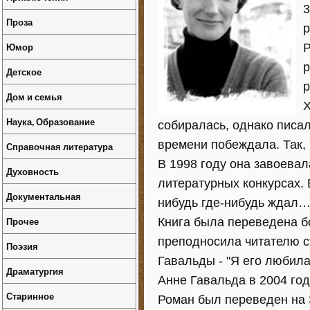
3
Проза
р
Юмор
Р
р
Детское
р
Дом и семья
Х
Наука, Образование
собиралась, однако писал
времени побеждала. Так,
Справочная литература
В 1998 году она завоевал
Духовность
литературных конкурсах. 
Документальная
нибудь где-нибудь ждал…"
Прочее
Книга была переведена бо
преподносила читателю с
Поэзия
Гавальды - "Я его любила
Драматургия
Анне Гавальда в 2004 год
Старинное
Роман был переведен на 