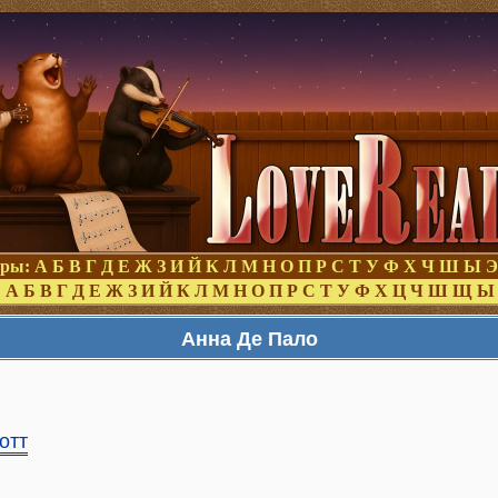
оры:
А
Б
В
Г
Д
Е
Ж
З
И
Й
К
Л
М
Н
О
П
Р
С
Т
У
Ф
Х
Ч
Ш
Ы
Э
:
А
Б
В
Г
Д
Е
Ж
З
И
Й
К
Л
М
Н
О
П
Р
С
Т
У
Ф
Х
Ц
Ч
Ш
Щ
Ы
Анна Де Пало
отт