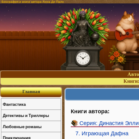
Биография и книги автора Анна Де Пало
Авт
Книги
Главная
Фантастика
Книги автора:
Детективы и Триллеры
Серия: Династия Элли
Любовные романы
7. Играющая Дафна
Приключения