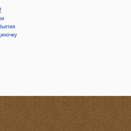
р
ки
бъятия
диночку