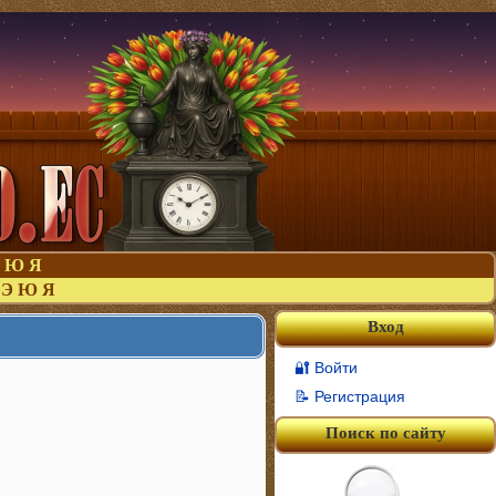
Ю
Я
Э
Ю
Я
Вход
🔐 Войти
📝 Регистрация
Поиск по сайту