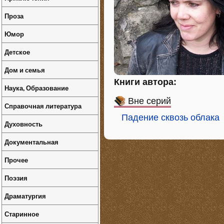
Проза
Юмор
Детское
Дом и семья
Книги автора:
Наука, Образование
Вне серий
Справочная литература
Падение сквозь облака
Духовность
Документальная
Прочее
Поэзия
Драматургия
Старинное