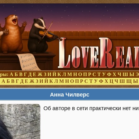
оры:
А
Б
В
Г
Д
Е
Ж
З
И
Й
К
Л
М
Н
О
П
Р
С
Т
У
Ф
Х
Ч
Ш
Ы
Э
:
А
Б
В
Г
Д
Е
Ж
З
И
Й
К
Л
М
Н
О
П
Р
С
Т
У
Ф
Х
Ц
Ч
Ш
Щ
Ы
Анна Чилверс
Об авторе в сети практически нет н