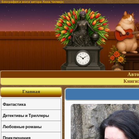
Биография и книги автора Анна Чилверс
Авт
Книги
Главная
Фантастика
Детективы и Триллеры
Любовные романы
Приключения