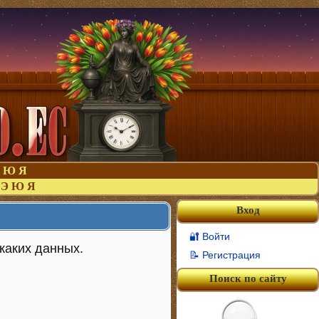
Ю
Я
Э
Ю
Я
Вход
🔐 Войти
икаких данных.
📝 Регистрация
Поиск по сайту