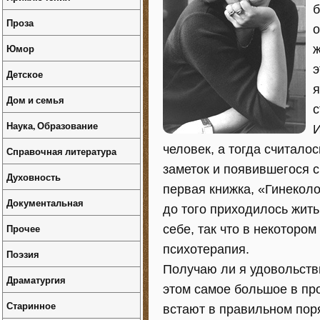
б
Проза
о
Юмор
ж
э
Детское
я
Дом и семья
с
Наука, Образование
И
человек, а тогда считалос
Справочная литература
заметок и появившегося 
Духовность
первая книжка, «Гинеколог
Документальная
до того приходилось жить
Прочее
себе, так что в некотором
психотерапия.
Поэзия
Получаю ли я удовольстви
Драматургия
этом самое большое в про
Старинное
встают в правильном поря