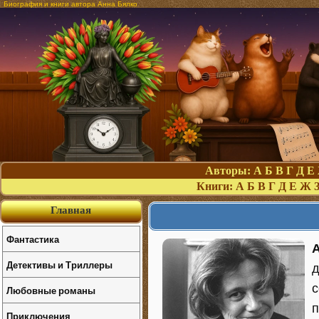
Биография и книги автора Анна Бялко
Авторы:
А
Б
В
Г
Д
Е
Книги:
А
Б
В
Г
Д
Е
Ж
Главная
Фантастика
А
Детективы и Триллеры
д
с
Любовные романы
п
Приключения