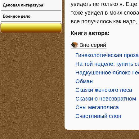
увидеть не только я. Еще
Деловая литература
тоже увидел в моих слова
Военное дело
все получилось как надо,
Книги автора:
Вне серий
Гинекологическая проза
На той неделе: купить с
Надкушенное яблоко Ге
Обман
Сказки женского леса
Сказки о невозвратном
Сны мегаполиса
Счастливый слон