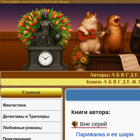
Биография и книги автора Анн-Софи Жирар
Авторы:
А
Б
В
Г
Д
Е
Книги:
А
Б
В
Г
Д
Е
Ж
Главная
Фантастика
Книги автора:
Детективы и Триллеры
Вне серий
Любовные романы
Парижанка и ее шарм
Приключения