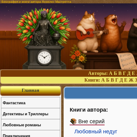
Биография и книги автора Анхелес Мастретта
Авторы:
А
Б
В
Г
Д
Е
Книги:
А
Б
В
Г
Д
Е
Ж
Главная
Фантастика
Книги автора:
Детективы и Триллеры
Вне серий
Любовные романы
Любовный недуг
Приключения