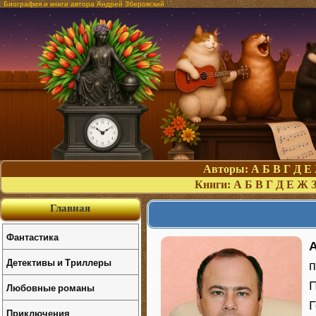
Биография и книги автора Андрей Зберовский
Авторы:
А
Б
В
Г
Д
Е
Книги:
А
Б
В
Г
Д
Е
Ж
Главная
Фантастика
Детективы и Триллеры
п
П
Любовные романы
Г
Приключения