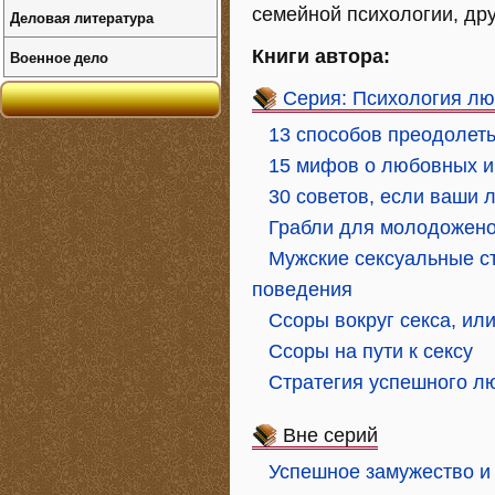
семейной психологии, др
Деловая литература
Книги автора:
Военное дело
Серия: Психология л
13 способов преодолет
15 мифов о любовных и
30 советов, если ваши
Грабли для молодожено
Мужские сексуальные ст
поведения
Ссоры вокруг секса, ил
Ссоры на пути к сексу
Стратегия успешного л
Вне серий
Успешное замужество и