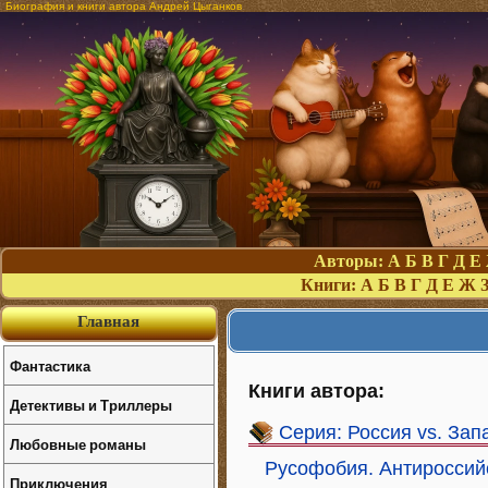
Биография и книги автора Андрей Цыганков
Авторы:
А
Б
В
Г
Д
Е
Книги:
А
Б
В
Г
Д
Е
Ж
Главная
Фантастика
Книги автора:
Детективы и Триллеры
Серия: Россия vs. Запа
Любовные романы
Русофобия. Антироссий
Приключения