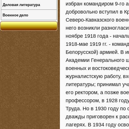
избран командиром 9-го а
Деловая литература
добровольно вступил в 
Военное дело
Северо-Кавказского военн
него возникли разноглас
ноябре 1918 года - начал
1918-мае 1919 гг. - кома
Белорусской) армией. В 
Академии Генерального ш
военных и востоковедческ
журналистскую работу, в
литературы; принимал уч
его ректором, а позже во
профессором, в 1928 год
Труда. Но в 1930 году п
дважды приговорен к расс
лагерях. В 1934 году осв