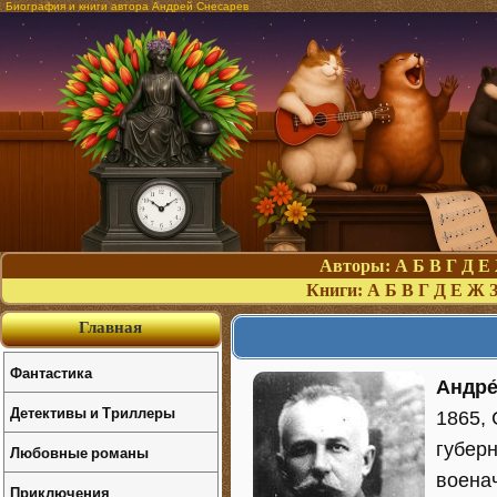
Биография и книги автора Андрей Снесарев
Авторы:
А
Б
В
Г
Д
Е
Книги:
А
Б
В
Г
Д
Е
Ж
Главная
Фантастика
Андре
Детективы и Триллеры
1865, 
губерн
Любовные романы
военач
Приключения