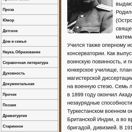
выдаю
Проза
Родил
Юмор
(Остро
священ
Детское
матем
Дом и семья
Учился также оперному и
Наука, Образование
консерватории. Как выпус
воинскую повинность, и 
Справочная литература
юнкерское училище, план
Духовность
магистерской диссертаци
Документальная
на военную стезю. Семь л
Прочее
в 1899 году окончил Ака
незаурядные способности
Поэзия
Туркестанском военном о
Драматургия
Британской Индии, а во 
Старинное
бригадой, дивизией. В 19