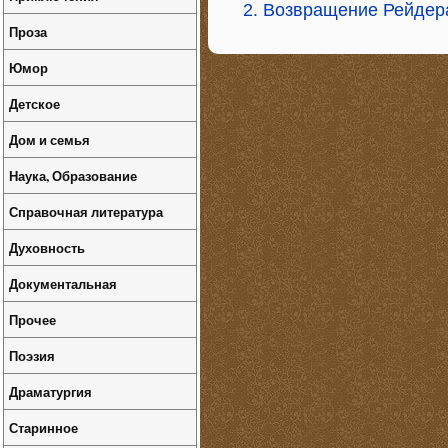
2. Возвращение Рейдер
Проза
Юмор
Детское
Дом и семья
Наука, Образование
Справочная литература
Духовность
Документальная
Прочее
Поэзия
Драматургия
Старинное