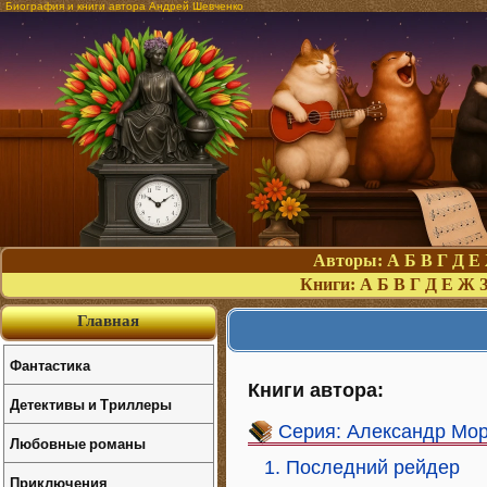
Биография и книги автора Андрей Шевченко
Авторы:
А
Б
В
Г
Д
Е
Книги:
А
Б
В
Г
Д
Е
Ж
Главная
Фантастика
Книги автора:
Детективы и Триллеры
Серия: Александр Мо
Любовные романы
1. Последний рейдер
Приключения