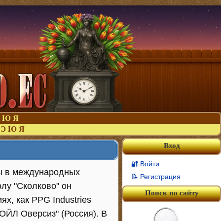
Ю
Я
Э
Ю
Я
Вход
🔐 Войти
ы в международных
📝 Регистрация
лу "Сколково" он
Поиск по сайту
х, как PPG Industries
ОЙЛ Оверсиз" (Россия). В