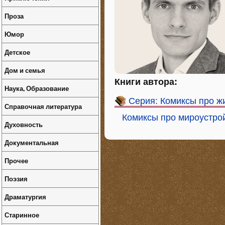
Проза
Юмор
Детское
Дом и семья
Книги автора:
Наука, Образование
Серия: Комиксы про ж
Справочная литература
Комиксы про мироустройс
Духовность
Документальная
Прочее
Поэзия
Драматургия
Старинное