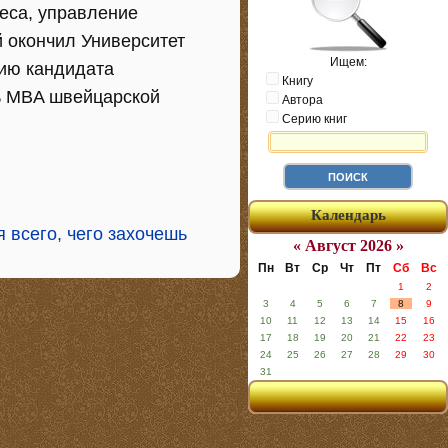
еса, управление
 окончил Университет
Ищем:
цию кандидата
Книгу
нь MBA швейцарской
Автора
Серию книг
Календарь
я всего, чего захочешь
« Август 2026 »
Пн
Вт
Ср
Чт
Пт
Сб
Вс
1
2
3
4
5
6
7
8
9
10
11
12
13
14
15
16
17
18
19
20
21
22
23
24
25
26
27
28
29
30
31