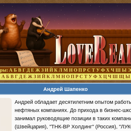
оры:
А
Б
В
Г
Д
Е
Ж
З
И
Й
К
Л
М
Н
О
П
Р
С
Т
У
Ф
Х
Ч
Ш
Ы
Э
:
А
Б
В
Г
Д
Е
Ж
З
И
Й
К
Л
М
Н
О
П
Р
С
Т
У
Ф
Х
Ц
Ч
Ш
Щ
Ы
Андрей Шапенко
Андрей обладает десятилетним опытом работ
нефтяных компаниях. До прихода в бизнес-шко
занимал руководящие позиции в таких компания
(Швейцария), "ТНК-ВР Холдинг" (Россия), "ЛУК