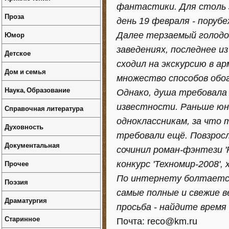
фантастики. Для столь 
Проза
день 19 февраля - порубе
Юмор
Далее терзаемый голодом
заведениях, последнее и
Детское
сходил на экскурсию в ар
Дом и семья
множество способов обог
Наука, Образование
Однако, душа требовала 
известности. Раньше юн
Справочная литература
одноклассникам, за что 
Духовность
требовали ещё. Повзросл
Документальная
сочинил роман-фэнтези 'Р
Прочее
конкурс 'Техномир-2008',
По интернету болтается 
Поэзия
самые полные и свежие в
Драматургия
просьба - найдите время
Старинное
Почта: reco@km.ru