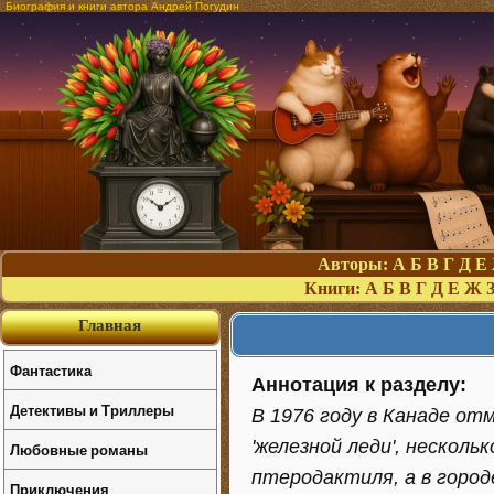
Биография и книги автора Андрей Погудин
Авторы:
А
Б
В
Г
Д
Е
Книги:
А
Б
В
Г
Д
Е
Ж
Главная
Фантастика
Аннотация к разделу:
Детективы и Триллеры
В 1976 году в Канаде о
'железной леди', несколь
Любовные романы
птеродактиля, а в город
Приключения