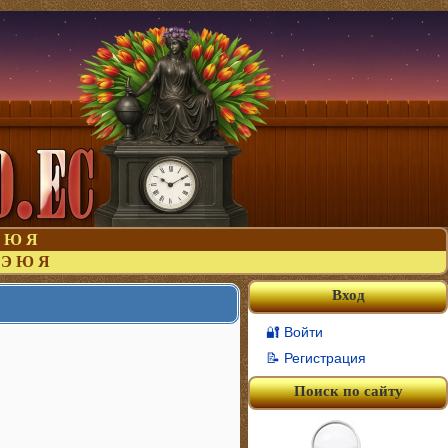
Ю
Я
Э
Ю
Я
Вход
🔐 Войти
📝 Регистрация
Поиск по сайту