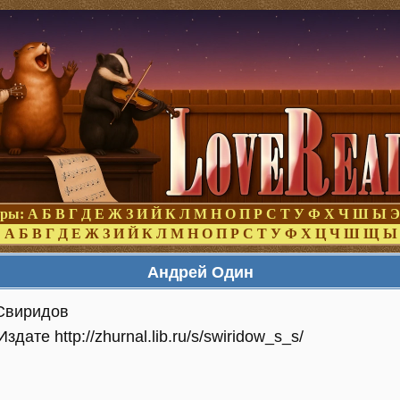
оры:
А
Б
В
Г
Д
Е
Ж
З
И
Й
К
Л
М
Н
О
П
Р
С
Т
У
Ф
Х
Ч
Ш
Ы
Э
:
А
Б
В
Г
Д
Е
Ж
З
И
Й
К
Л
М
Н
О
П
Р
С
Т
У
Ф
Х
Ц
Ч
Ш
Щ
Ы
Андрей Один
Свиридов
ате http://zhurnal.lib.ru/s/swiridow_s_s/