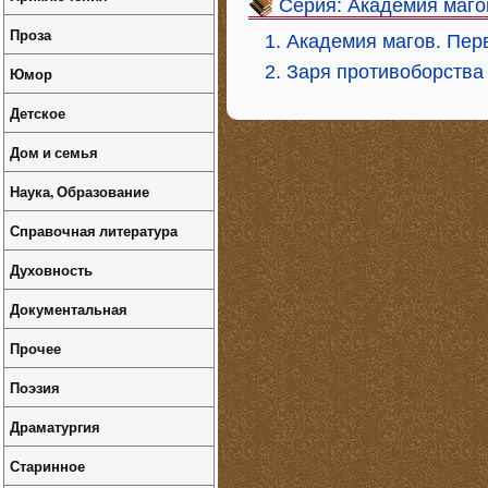
Серия: Академия маго
Проза
1. Академия магов. Пер
2. Заря противоборства
Юмор
Детское
Дом и семья
Наука, Образование
Справочная литература
Духовность
Документальная
Прочее
Поэзия
Драматургия
Старинное