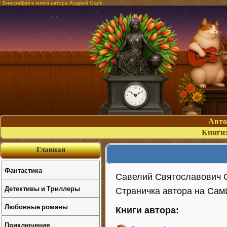
Биография и книги автора Андрей Один
Авт
Книги
Главная
Фантастика
Савелий Святославович 
Детективы и Триллеры
Страничка автора на СамИзд
Любовные романы
Книги автора:
Приключения