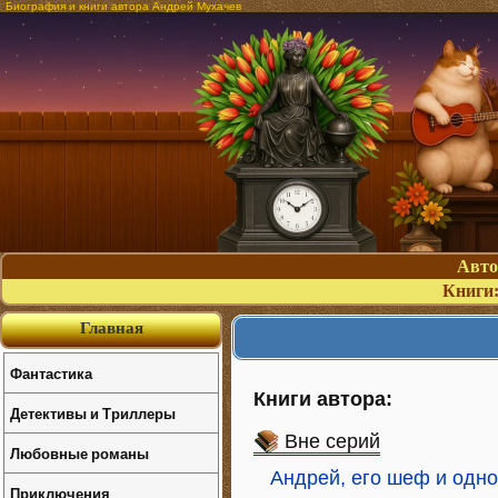
Биография и книги автора Андрей Мухачев
Авт
Книги
Главная
Фантастика
Книги автора:
Детективы и Триллеры
Вне серий
Любовные романы
Андрей, его шеф и одно
Приключения