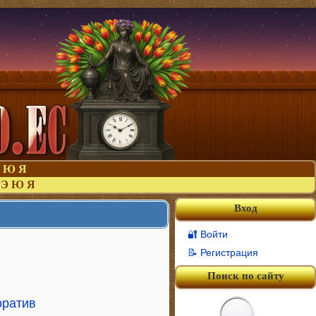
Ю
Я
Э
Ю
Я
Вход
🔐 Войти
📝 Регистрация
Поиск по сайту
оратив