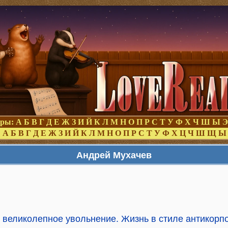
оры:
А
Б
В
Г
Д
Е
Ж
З
И
Й
К
Л
М
Н
О
П
Р
С
Т
У
Ф
Х
Ч
Ш
Ы
Э
:
А
Б
В
Г
Д
Е
Ж
З
И
Й
К
Л
М
Н
О
П
Р
С
Т
У
Ф
Х
Ц
Ч
Ш
Щ
Ы
Андрей Мухачев
 великолепное увольнение. Жизнь в стиле антикорп