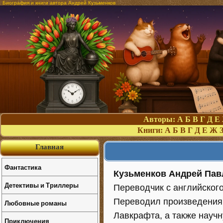
Биография и книги автора Андрей Кузьменков
Авторы:
А
Б
В
Г
Д
Е
Книги:
А
Б
В
Г
Д
Е
Ж
Главная
Фантастика
Кузьменков Андрей Пав
Детективы и Триллеры
Переводчик с английского
Переводил произведения Р
Любовные романы
Лавкрафта, а также научн
Приключения