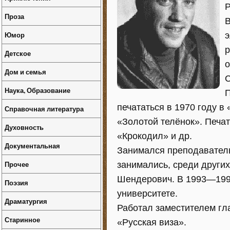
Р
Проза
В
Юмор
э
р
Детское
о
Дом и семья
С
Наука, Образование
П
печататься в 1970 году в
Справочная литература
«Золотой телёнок». Печат
Духовность
«Крокодил» и др.
Документальная
Занимался преподаватель
Прочее
занимались, среди других
Шендерович. В 1993—199
Поэзия
университете.
Драматургия
Работал заместителем гл
Старинное
«Русская виза».