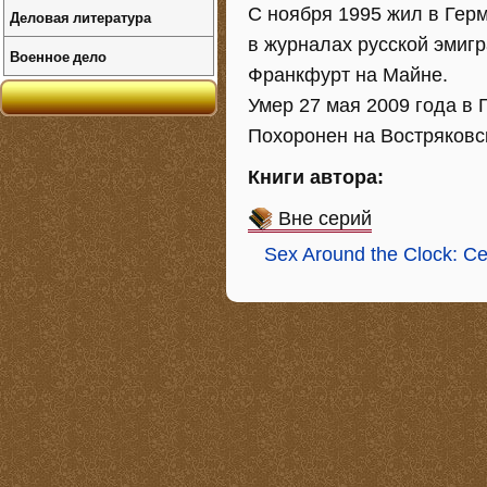
С ноября 1995 жил в Гер
Деловая литература
в журналах русской эмиг
Военное дело
Франкфурт на Майне.
Умер 27 мая 2009 года в Г
Похоронен на Востряковс
Книги автора:
Вне серий
Sex Around the Clock: С