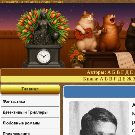
Биография и книги автора Андрей Кучаев
Авторы:
А
Б
В
Г
Д
Е
Книги:
А
Б
В
Г
Д
Е
Ж
Главная
Фантастика
Детективы и Триллеры
М
р
Любовные романы
с
Приключения