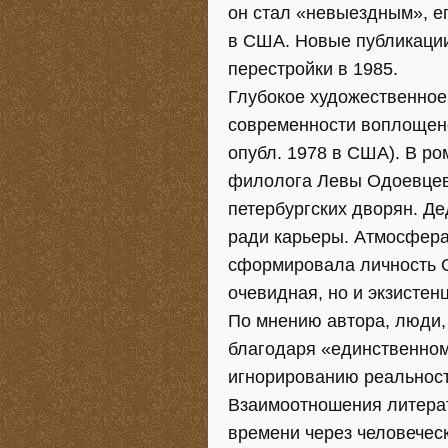
он стал «невыездным», е
в США. Новые публикации
перестройки в 1985.
Глубокое художественное
современности воплощено
опубл. 1978 в США). В р
филолога Левы Одоевцев
петербургских дворян. Де
ради карьеры. Атмосфера
сформировала личность О
очевидная, но и экзистен
По мнению автора, люди,
благодаря «единственном
игнорированию реальност
Взаимоотношения литерат
времени через человеческ