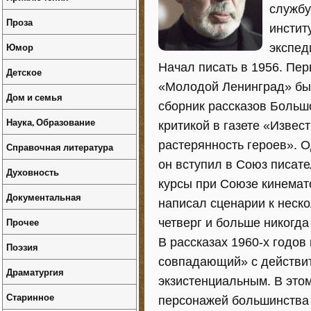
службу
Проза
инстит
Юмор
экспед
Начал писать в 1956. Пе
Детское
«Молодой Ленинград» бы
Дом и семья
сборник рассказов Больш
Наука, Образование
критикой в газете «Извес
растерянность героев». 
Справочная литература
он вступил в Союз писат
Духовность
курсы при Союзе кинема
Документальная
написал сценарии к неск
Прочее
четверг и больше никогд
В рассказах 1960-х годов
Поэзия
совпадающий» с действит
Драматургия
экзистенциальным. В это
Старинное
персонажей большинства