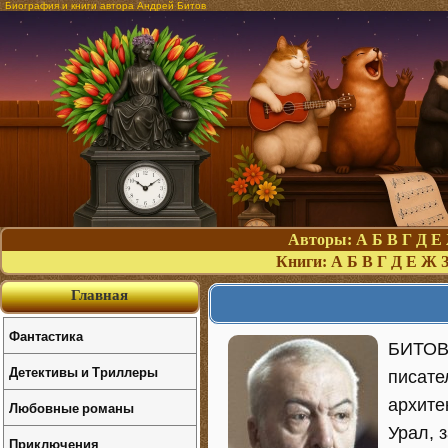
Биография и книги автора Андрей Битов
Авторы:
А
Б
В
Г
Д
Е
Книги:
А
Б
В
Г
Д
Е
Ж
Главная
Фантастика
БИТОВ,
Детективы и Триллеры
писате
архите
Любовные романы
Урал, 
Приключения