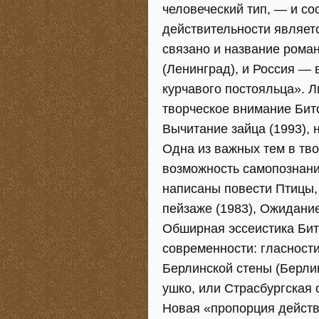
человеческий тип, — и с
действительности являет
связано и название роман
(Ленинград), и Россия — в
курчавого постояльца». 
творческое внимание Бит
Вычитание зайца (1993), 
Одна из важных тем в тво
возможность самопознани
написаны повести Птицы,
пейзаже (1983), Ожидание
Обширная эссеистика Бит
современности: гласности
Берлинской стены (Берлин
ушко, или Страсбургская с
Новая «пропорция действ