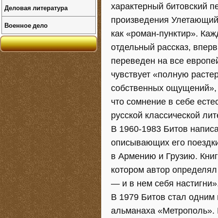
характерный битовский п
Деловая литература
произведения Улетающий 
Военное дело
как «роман-пунктир». Каж
отдельный рассказ, вперв
переведен на все европе
чувствует «полную расте
собственных ощущений», н
что сомнение в себе есте
русской классической лит
В 1960-1983 Битов напис
описывающих его поездки
в Армению и Грузию. Кни
котором автор определял 
— и в нем себя настигни»
В 1979 Битов стал одним 
альманаха «Метрополь». 