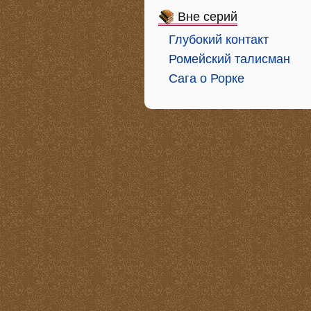
Вне серий
Глубокий контакт
Ромейский талисман
Сага о Рорке