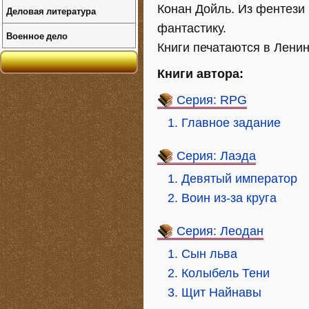
Конан Дойль. Из фентези
Деловая литература
фантастику.
Военное дело
Книги печатаются в Ленин
Книги автора:
Серия: RPG
1. Главное задание
Серия: Лаэда
1. Девятый император
2. Воин из-за круга
Серия: Леодан
1. Сын льва
2. Колыбель Тени
3. Щит Найнавы