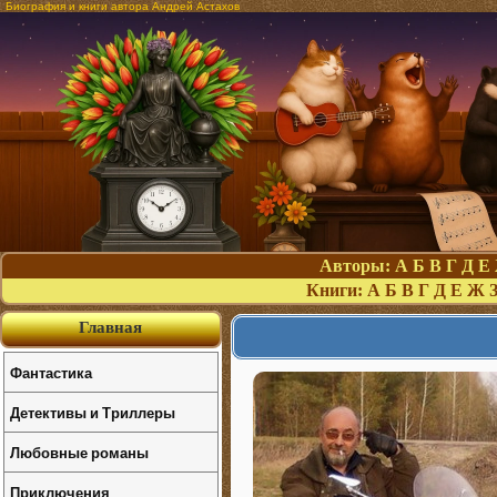
Биография и книги автора Андрей Астахов
Авторы:
А
Б
В
Г
Д
Е
Книги:
А
Б
В
Г
Д
Е
Ж
Главная
Фантастика
Детективы и Триллеры
Любовные романы
Приключения