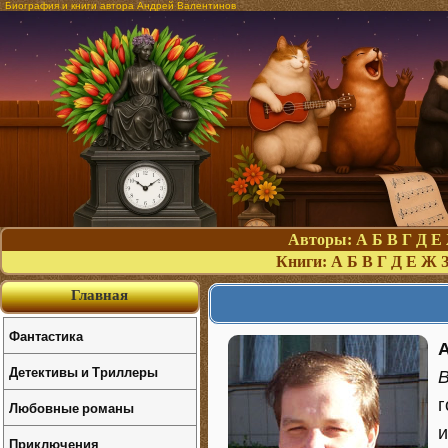
Биография и книги автора Андрей Валентинов
Авторы:
А
Б
В
Г
Д
Е
Книги:
А
Б
В
Г
Д
Е
Ж
Главная
Фантастика
Детективы и Триллеры
г
Любовные романы
и
Приключения