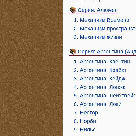
Серия: Алюмен
1. Механизм Времени
2. Механизм пространст
3. Механизм жизни
Серия: Аргентина (Ан
1. Аргентина. Квентин
2. Аргентина. Крабат
3. Аргентина. Кейдж
4. Аргентина. Лонжа
5. Аргентина. Лейхтвейс
6. Аргентина. Локи
7. Нестор
8. Норби
9. Нильс