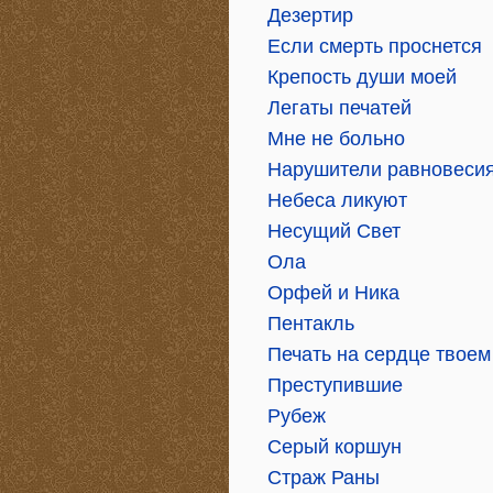
Дезертир
Если смерть проснется
Крепость души моей
Легаты печатей
Мне не больно
Нарушители равновеси
Небеса ликуют
Несущий Свет
Ола
Орфей и Ника
Пентакль
Печать на сердце твоем
Преступившие
Рубеж
Серый коршун
Страж Раны