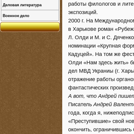
работы филологов и лите
Деловая литература
экспозиций.
Военное дело
2000 г. На Международно
в Харькове роман «Рубеж»
Л. Олди и М. и С. Дяченк
номинации «Крупная форм
Кадуцей». На том же фест
Олди «Нам здесь жить» б
дел МВД Украниы (г. Хар
отражение работы органо
фантастических произвед
А вот, что Андрей пишет
Писатель
Андрей Валент
года, когда я, нижеподпи
«Преступившие» свой нов
окончить, ограничившись