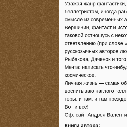
Уважая жанр фантастики,
беллетристам, иногда ра
смысле из современных а
Вершинин, фантаст и исто
таковой остношусь с неко
ответвлению (при слове 
русскозычных авторов лю
Рыбакова, Дяченок и тог
Мечта: написать что-нибуд
космическое.
Личная жизнь — самая об
воспитываю наглого голл
горы, и там, и там прежде
Вот и всё!
Оф. сайт Андрея Валент
Книги автора: