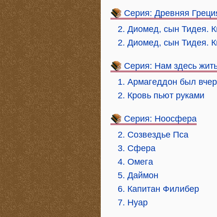
Серия: Древняя Греци
2. Диомед, сын Тидея. К
2. Диомед, сын Тидея. К
Серия: Нам здесь жит
1. Армагеддон был вче
2. Кровь пьют руками
Серия: Ноосфера
2. Созвездье Пса
3. Сфера
4. Омега
5. Даймон
6. Капитан Филибер
7. Нуар