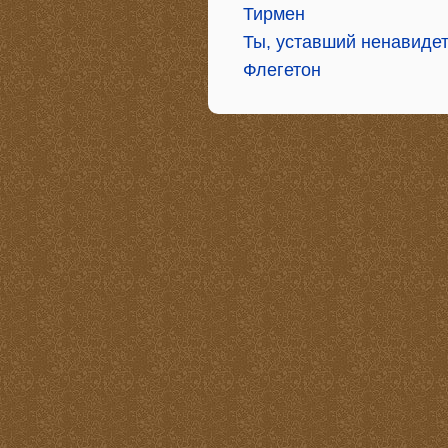
Тирмен
Ты, уставший ненавиде
Флегетон