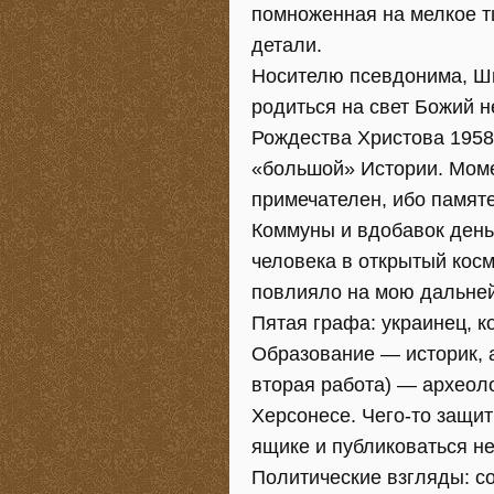
помноженная на мелкое т
детали.
Носителю псевдонима, Ш
родиться на свет Божий н
Рождества Христова 1958-
«большой» Истории. Мом
примечателен, ибо памяте
Коммуны и вдобавок день
человека в открытый косм
повлияло на мою дальне
Пятая графа: украинец, к
Образование — историк, а
вторая работа) — археоло
Херсонесе. Чего-то защит
ящике и публиковаться не
Политические взгляды: с