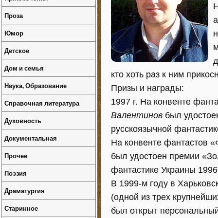
Н
Проза
а
Юмор
н
м
Детское
д
Дом и семья
кто хоть раз к ним прикос
Наука, Образование
Призы и награды:
1997 г. На конвенте фант
Справочная литература
Валентинов
был удостое
Духовность
русскоязычной фантастике
Документальная
На конвенте фантастов «
Прочее
был удостоен премии «Зо
фантастике Украины 1996-
Поэзия
В 1999-м году в Харьковс
Драматургия
(одной из трех крупнейши
Старинное
был открыт персональны