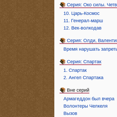
Серия: Око силы. Четв
10. Царь-Космос
11. Генерал-марш
12. Век-волкодав
Серия: Олди, Валенти
Время нарушать запрет
Серия: Спартак
1. Спартак
2. Ангел Спартака
Вне серий
Армагеддон был вчера
Волонтеры Челкеля
Вызов